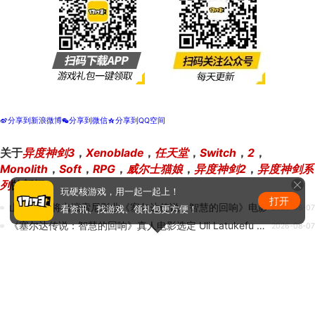
分享到新浪微博
分享到微信
分享到QQ空间
t
w
z
关于
异度神剑3
，
Xenoblade
，
任天堂
，
Switch
，
2
，
Monolith
，
Soft
，
RPG
，
威尔士猫娘
，
异度神剑2
，
异度神剑系
列
的新闻
玩硬核游戏，用一起一起上！
打开
山姆·尼尔将出演索尼影业《塞尔达传说：智慧的回响》电影
2026-08-07
看资讯、找游戏、领礼包更方便！
《塞尔达传说：智慧的回响》真人电影选定 Uli Latukefu 饰演加侬多夫
2026-08-07
《空境奇旅》Sovereign Tower现已推出！
2026-08-07
IGN长文锐评任天堂：不再创新 失去了自己的灵魂！
2026-08-07
《The Secret of Weepstone》前瞻
2026-08-07