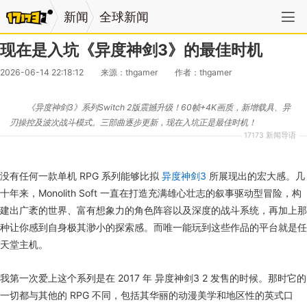
新闻
全球新闻
现在是入坑《异度神剑3》的最佳时机
2026-06-14 22:18:12
来源：thgamer
作者：thgamer
《异度神剑3》系列Switch 2版震撼升级！60帧+4K画质，新增载具、异
刃操控及波次战斗模式。三部曲逐步更新，现在入坑正是最佳时机！
17173 新闻导语
没有任何一款单机 RPG 系列能够比拟
异度神剑3
所展现出的宏大感。几
十年来，Monolith Soft 一直在打造充满雄心壮志的叙事驱动型冒险，构
建出广袤的世界、富有想象力的角色阵容以及深度的战斗系统，再加上那
种让你感到自身极其渺小的探索感。而唯一能玩到这些作品的平台就是任
天堂主机。
我第一次爱上这个系列是在 2017 年 异度神剑3 2 发售的时候。那时它的
一切都与其他的 RPG 不同，包括其华丽的动漫美学和地区性的英式口