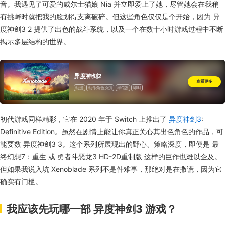
音。我遇见了可爱的威尔士猫娘 Nia 并立即爱上了她，尽管她会在我稍
有挑衅时就把我的脸划得支离破碎。但这些角色仅仅是个开始，因为 异
度神剑3 2 提供了出色的战斗系统，以及一个在数十小时游戏过程中不断
揭示多层结构的世界。
异度神剑2
查看更多
动漫
动作角色扮演
半Q版
即时
初代游戏同样精彩，它在 2020 年于 Switch 上推出了
异度神剑3
:
Definitive Edition。虽然在剧情上能让你真正关心其出色角色的作品，可
能要数 异度神剑3 3。这个系列所展现出的野心、策略深度，即便是 最
终幻想7：重生 或 勇者斗恶龙3 HD-2D重制版 这样的巨作也难以企及。
但如果我说入坑 Xenoblade 系列不是件难事，那绝对是在撒谎，因为它
确实有门槛。
我应该先玩哪一部 异度神剑3 游戏？