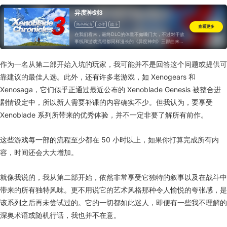
异度神剑3
角色扮演
动作
战斗
查看更多
在我们看来，最终DLC的体量不如嗓门大，不过对于故
事线和游戏流程都同样漫长的《异度神剑》三部曲来
说，一个20小时的DLC也只能是点缀，而不是盖棺定
论的收尾。
作为一名从第二部开始入坑的玩家，我可能并不是回答这个问题或提供可
靠建议的最佳人选。此外，还有许多老游戏，如 Xenogears 和
Xenosaga，它们似乎正通过最近公布的 Xenoblade Genesis 被整合进
剧情设定中，所以新人需要补课的内容确实不少。但我认为，要享受
Xenoblade 系列所带来的优秀体验，并不一定非要了解所有前作。
这些游戏每一部的流程至少都在 50 小时以上，如果你打算完成所有内
容，时间还会大大增加。
就像我说的，我从第二部开始，依然非常享受它独特的叙事以及在战斗中
带来的所有独特风味。更不用说它的艺术风格那种令人愉悦的夸张感，是
该系列之后再未尝试过的。它的一切都如此迷人，即便有一些我不理解的
深奥术语或随机行话，我也并不在意。