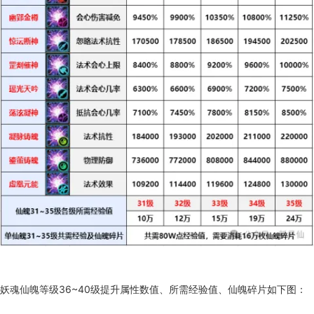
妖魂仙魄等级36~40级提升属性数值、所需经验值、仙魄碎片如下图：