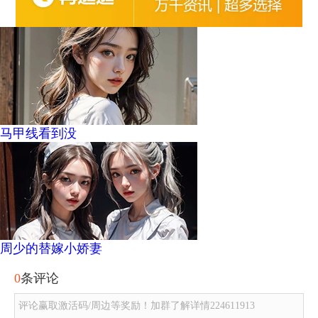
马甲线看到没
周少的替嫁小娇妻
0
条评论
评论赢取激活码/周边等奖励！加群了解详情224611913