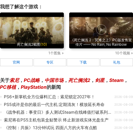
我想了解这个游戏：
《死亡搁浅 2：冥滩之上》PC版发售宣
死亡搁浅2截图
(10)
传片 —— No Rain, No Rainbow
1个图集 »
10个视频 »
官网
专区
下载
礼包
关于
索尼
，
PC战略
，
中国市场
，
死亡搁浅2
，
剑星
，
Steam
，
PC移植
，
PlayStation
的新闻
PS6+新掌机全方位爆料汇总：索尼锁定2027年！
2026-08-09
PS5或许是你的最后一代主机:定期清灰！横放延长寿命
2026-08-09
《战争机器：事变日》多人测试Steam在线峰值打破系列历史纪录
2026-08-09
索尼将在PS5主机包装盒贴警示 终止新游戏实体光盘生产
2026-08-09
《控制：共振》13分钟试玩 四面八方的火车有点酷
2026-08-09