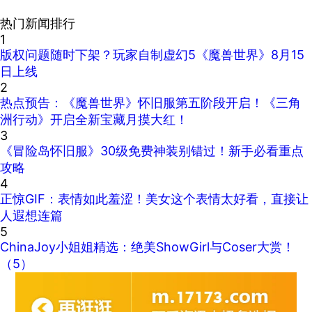
热门新闻排行
1
版权问题随时下架？玩家自制虚幻5《魔兽世界》8月15
日上线
2
热点预告：《魔兽世界》怀旧服第五阶段开启！《三角
洲行动》开启全新宝藏月摸大红！
3
《冒险岛怀旧服》30级免费神装别错过！新手必看重点
攻略
4
正惊GIF：表情如此羞涩！美女这个表情太好看，直接让
人遐想连篇
5
ChinaJoy小姐姐精选：绝美ShowGirl与Coser大赏！
（5）