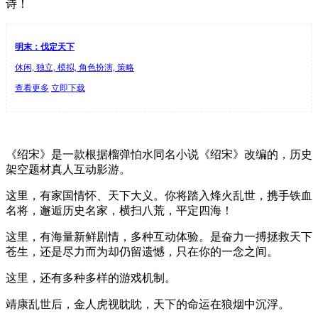
诗！
明末：伐定天下
休闲, 独立, 模拟, 角色扮演, 策略
查看更多
立即下载
《绍宋》是一款根据榴弹怕水同名小说《绍宋》改编的，历史
架空题材真人互动影游。
这里，有家国情怀、天下大义。你将踏入烽火乱世，携手铁血
名将，邂逅历史名家，横扫八荒，平定四海！
这里，有海量新鲜剧情，多种互动体验。是奋力一搏拯救天下
苍生，还是尽力而为却仍留遗憾，只在你的一念之间。
这里，还有多种多样的游戏机制。
靖康乱世后，金人虎视眈眈，天下的命运在狼烟中沉浮。