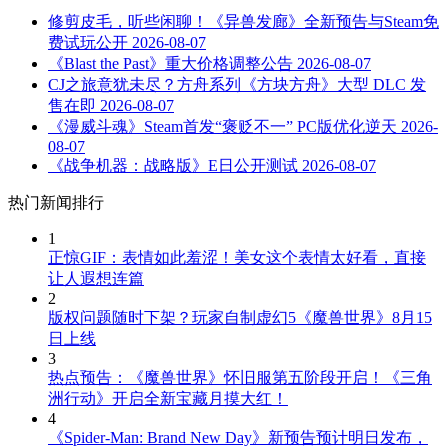
修剪皮毛，听些闲聊！《异兽发廊》全新预告与Steam免
费试玩公开
2026-08-07
《Blast the Past》重大价格调整公告
2026-08-07
CJ之旅意犹未尽？方舟系列《方块方舟》大型 DLC 发
售在即
2026-08-07
《漫威斗魂》Steam首发“褒贬不一” PC版优化逆天
2026-
08-07
《战争机器：战略版》E日公开测试
2026-08-07
热门新闻排行
1
正惊GIF：表情如此羞涩！美女这个表情太好看，直接
让人遐想连篇
2
版权问题随时下架？玩家自制虚幻5《魔兽世界》8月15
日上线
3
热点预告：《魔兽世界》怀旧服第五阶段开启！《三角
洲行动》开启全新宝藏月摸大红！
4
《Spider-Man: Brand New Day》新预告预计明日发布，