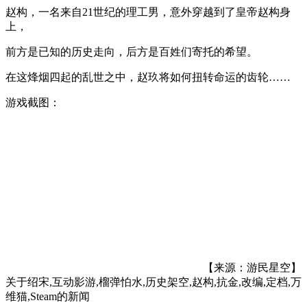
赵构，一名来自21世纪的理工男，意外穿越到了皇帝赵构身
上，
前方是已知的历史走向，后方是百姓们寄托的希望。
在这烽烟四起的乱世之中，赵玖将如何扭转命运的齿轮……
游戏截图：
【来源：游民星空】
关于
绍宋,互动影游,榴弹怕水,历史架空,赵构,抗金,改编,定档,万
维猫,Steam
的新闻