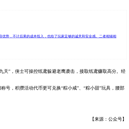
内容优势，不计后果的成本投入，也给了玩家足够的诚意和安全感。二者相辅相
九天”，侠士可操控纸鸢躲避老鹰袭击，接取纸鸢赚取高分。经
称号，积攒活动代币更可兑换“粽小咸”、“粽小甜”玩具，腰部
【来源：公众号】