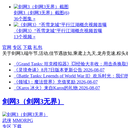
剑网3（剑网3无界）截图
(6)
36个图集 »
《剑网3》“苍雪龙城”平行江湖概念视频首曝
13个视频 »
官网
专区
下载
礼包
关于
剑网3,端午节,活动,佳节遇故知,乘鸢上九天,龙舟竞速,粽头
《Grand Tanks: 坦克模拟器》💥经验大丰收：用击杀换
《灵境奇谈》8月7日版本更新公告
2026-08-07
《Battle Tanks: Legends of World War II》欢乐时
《领域3：魔法世界》充值奖励
2026-08-07
《Karos 冰火》来自Karos的礼物
2026-08-07
剑网3（剑网3无界）
武侠
MMORPG
专区
下载