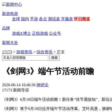
新游热游
全球
国内
手游
盘点
测试表
开服表
怀旧频道
品牌
游戏X博士
正惊游戏
公众号
新闻大全
17173
>
游戏资讯
>
综合资讯
>
正文
《剑网3》端午节活动前瞻
2026-06-14 16:46:36
神评论
17173 新闻导语
《剑网3》6月18日端午活动前瞻！新任务“佳节遇故知”、新
《剑网3》将于6月18日拉开端午节活动序幕。艾叶高悬，驱