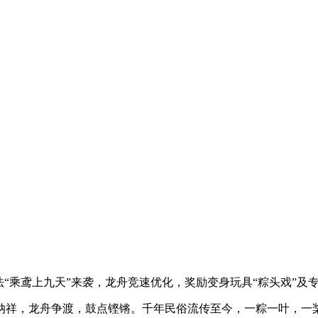
玩法“乘鸢上九天”来袭，龙舟竞速优化，奖励变身玩具“粽头戏”
秽纳祥，龙舟争渡，鼓点铿锵。千年民俗流传至今，一粽一叶，