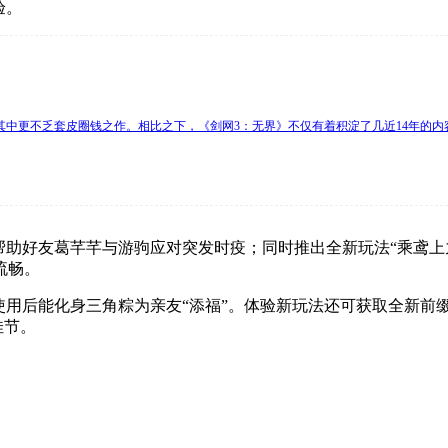
验。
其中更不乏套皮圈钱之作。相比之下，《剑网3：无界》不仅有着积淀了几近14年的
帮助好友葛芊芊与游驹应对突发时疫；同时推出全新玩法“乘鸢上
流畅。
用后能化身三角粽为亲友“添福”。体验新玩法还可获取全新前缀
佳节。