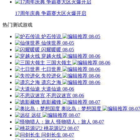
17周年庆典 争霸赛大区火爆开启
热门测试游戏
炉石传说
08-05
仙侠世界
08-05
闪耀暖暖
08-05
穿越火线
08-06
三国大领主
08-06
七日世界
08-06
失控进化
08-06
遗忘之海
08-06
大道仙途
08-06
不思议迷宫
08-06
诡影藏锋
08-07
奥比岛：梦想国度
08-0
远征
08-07
怪物猎人：旅人
08-07
桃花源记2
08-07
问剑长生
08-07