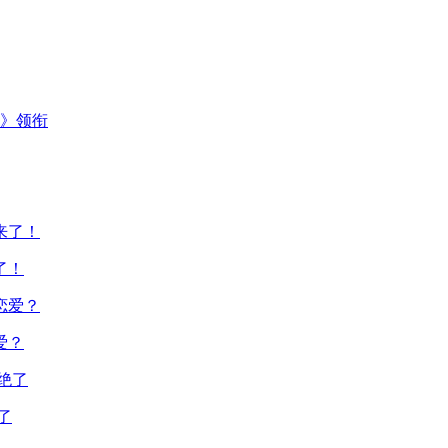
主》领衔
了！
爱？
了