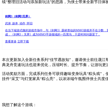
续“整理旧活动与添加新玩法”的思路，为侠士带来全新节日体
剑网3（剑网3无界）
武侠, 副本, 动作, 怀旧
在当下端游式微的游戏市场中，与《剑网3》题材类似的MMO游戏并不在少数，
成，《剑网3：无界》成为MMO手游领域的一匹黑马，只是时间问题罢了...
查看更多
立即下载
本次更新加入全新任务系列“佳节遇故知”，邀请侠士前往晟江
典龙舟竞速玩法也迎来优化，压缩时长、提升节奏，让游玩更
活动奖励方面，完成系列任务可获得趣味变身玩具“粽头戏”，使
挂件“采艾”与灯笼家具“粽么亮”，以浓浓端午氛围伴侠士共度
我想了解这个游戏：