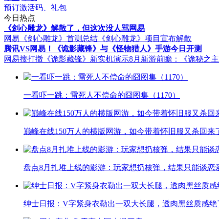
预订激活码、礼包
今日热点
《剑心雕龙》解散了，但这次没人骂网易
网易《剑心雕龙》首测总结
《剑心雕龙》项目宣布解散
腾讯VS网易！《诡影藏锋》与《怪物猎人》手游今日开测
网易搜打撤《诡影藏锋》新实机演示
8月新游前瞻：《诡秘之
一看吓一跳：雷死人不偿命的囧图集（1170）
巅峰在线150万人的横版网游，如今带着怀旧服又杀回来
盘点8月扎堆上线的影游：玩家想扔核弹，结果只能谈恋
绅士日报：V字紧身衣勒出一双大长腿，透肉黑丝质感绝