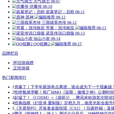
元气骑士
08-07
伏魔传
08-10
盗墓笔记：启程
08-11
原神
08-12
三国戏英杰传
08-12
苍翼：混沌效应
08-13
诺亚传说口袋版
08-13
仙山小农
08-14
QQ炫舞2
08-15
品牌栏目
怀旧游戏榜
正经游戏
热门新闻排行
1
夯爆了！下半年新游有点离谱，谁会成为下一个现象级
2
拒绝氪佬垄断！韩厂MMO《宙斯：傲慢之神》公测时
3
起猛了！《CODM》×《崩坏3》，腾讯米哈游首次联动
4
经典战棋《幻世录 重制版》定档九月，画质光影全面升
5
《无畏契约》开发者桌面惊现《CS2》！玩家炸锅：直
6
腾讯《怪物猎人：旅人》测试今日开启，38种怪物可供