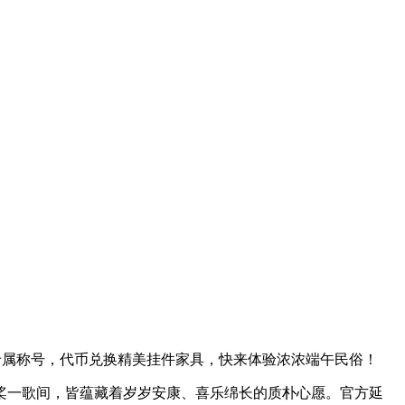
及专属称号，代币兑换精美挂件家具，快来体验浓浓端午民俗！
一桨一歌间，皆蕴藏着岁岁安康、喜乐绵长的质朴心愿。官方延