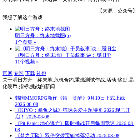
【来源：公众号】
我想了解这个游戏：
明日方舟：终末地截图
(5)
1个图集 »
《明日方舟：终末地》干员叙事 诀：履旧尘
11个视频 »
官网
专区
下载
礼包
关于
明日方舟：终末地,危机合约,重燃测试作战,活动,奖励,晶
化硬币,指标,挑战
的新闻
韩国MMORPG新作《蚀：觉醒》9月10日正式上线
2026-08-08
《KIYO：暴兔之城》猫咪关爱主题特卖 2026 现已开
启！
2026-08-08
《Pit Panic: 地心逃亡》限时挑战开启每周竞速
2026-08-
08
《梦之历险》双倍突袭宝箱掉落活动
2026-08-08