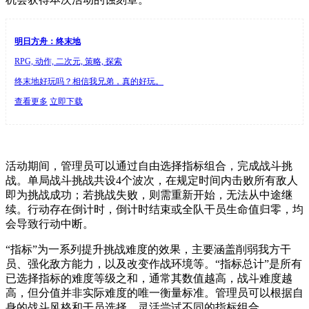
明日方舟：终末地
RPG, 动作, 二次元, 策略, 探索
终末地好玩吗？相信我兄弟，真的好玩。
查看更多
立即下载
活动期间，管理员可以通过自由选择指标组合，完成战斗挑
战。单局战斗挑战共设4个波次，在规定时间内击败所有敌人
即为挑战成功；若挑战失败，则需重新开始，无法从中途继
续。行动存在倒计时，倒计时结束或全队干员生命值归零，均
会导致行动中断。
“指标”为一系列提升挑战难度的效果，主要涵盖削弱我方干
员、强化敌方能力，以及改变作战环境等。“指标总计”是所有
已选择指标的难度等级之和，通常其数值越高，战斗难度越
高，但分值并非实际难度的唯一衡量标准。管理员可以根据自
身的战斗风格和干员选择，灵活尝试不同的指标组合。