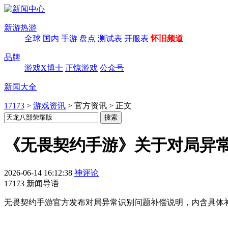
新游热游
全球
国内
手游
盘点
测试表
开服表
怀旧频道
品牌
游戏X博士
正惊游戏
公众号
新闻大全
17173
>
游戏资讯
>
官方资讯
>
正文
《无畏契约手游》关于对局异
2026-06-14 16:12:38
神评论
17173 新闻导语
无畏契约手游官方发布对局异常识别问题补偿说明，内含具体