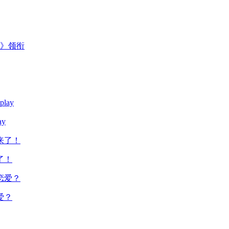
主》领衔
y
了！
爱？