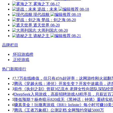
雾海之下
08-17
逆战：未来
08-18
现代战舰
08-19
梦战：剑之海
08-20
遮天世界
08-20
大周列国志
08-20
诡秘之主
08-21
品牌栏目
怀旧游戏榜
正经游戏
热门新闻排行
1
7.7万在线峰值，但只有45%好评率：这网游咋刚火就翻
2
腾讯《穿越火线：潜伏》开发生变？开发中途裁员，进
3
前作《执剑之刻》曾获3亿流水 老牌女性向团队深陷经
4
DeepSeek入局游戏，高薪招聘游戏AI程序员，月薪近百
5
降低预期？杨奇暗示820或无《黑神话：钟馗》重磅实
6
赚真美金！玩撤离游戏《BR1: Infinite》每小时可赚10美
7
腾讯《王者万象棋》公测定档 全网预约突破5000万