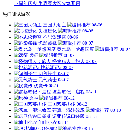
17周年庆典 争霸赛大区火爆开启
热门测试游戏
三国大领主
08-06
失控进化
08-06
不思议迷宫
08-06
诡影藏锋
08-07
奥比岛：梦想国度
08-0
远征
08-07
怪物猎人：旅人
08-07
桃花源记2
08-07
问剑长生
08-07
元气骑士
08-07
伏魔传
08-10
盗墓笔记：启程
08-11
原神
08-12
三国戏英杰传
08-12
苍翼：混沌效应
08-13
诺亚传说口袋版
08-13
仙山小农
08-14
QQ炫舞2
08-15