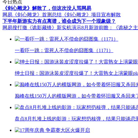
今日热点
《剑心雕龙》解散了，但这次没人骂网易
网易《剑心雕龙》首测总结
《剑心雕龙》项目宣布解散
下半年新游实力有点离谱，谁会成为下一个现象级？
网易搜打撤《诡影藏锋》新实机演示
8月新游前瞻：《诡秘之
一看吓一跳：雷死人不偿命的囧图集（1171）
绅士日报：国游泳装皮涩度拉爆了！大雷熟女上演蒙眼pla
巅峰在线150万人的横版网游，如今带着怀旧服又杀回来
盘点8月扎堆上线的影游：玩家想扔核弹，结果只能谈恋