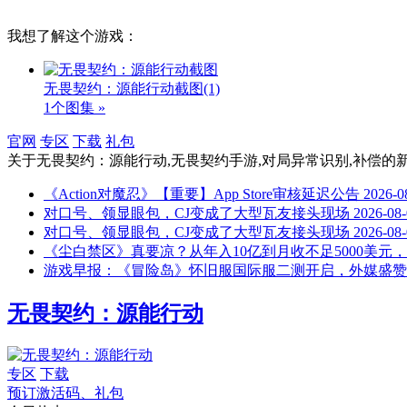
我想了解这个游戏：
无畏契约：源能行动截图
(1)
1个图集 »
官网
专区
下载
礼包
关于
无畏契约：源能行动,无畏契约手游,对局异常识别,补偿
的
《Action对魔忍》【重要】App Store审核延迟公告
2026-0
对口号、领显眼包，CJ变成了大型瓦友接头现场
2026-08
对口号、领显眼包，CJ变成了大型瓦友接头现场
2026-08
《尘白禁区》真要凉？从年入10亿到月收不足5000美元
游戏早报：《冒险岛》怀旧服国际服二测开启，外媒盛赞
无畏契约：源能行动
专区
下载
预订激活码、礼包