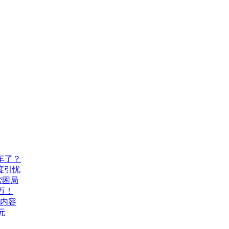
车了？
度引忧
营困局
万！
机内容
元