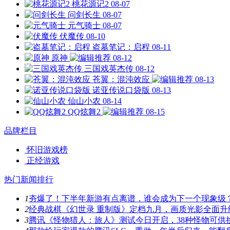
桃花源记2
08-07
问剑长生
08-07
元气骑士
08-07
伏魔传
08-10
盗墓笔记：启程
08-11
原神
08-12
三国戏英杰传
08-12
苍翼：混沌效应
08-13
诺亚传说口袋版
08-13
仙山小农
08-14
QQ炫舞2
08-15
品牌栏目
怀旧游戏榜
正经游戏
热门新闻排行
1
夯爆了！下半年新游有点离谱，谁会成为下一个现象级
2
经典战棋《幻世录 重制版》定档九月，画质光影全面升
3
腾讯《怪物猎人：旅人》测试今日开启，38种怪物可供