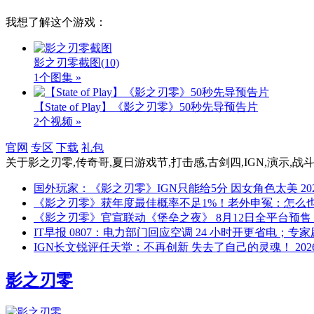
我想了解这个游戏：
影之刃零截图
(10)
1个图集 »
【State of Play】《影之刃零》50秒先导预告片
2个视频 »
官网
专区
下载
礼包
关于
影之刃零,传奇哥,夏日游戏节,打击感,古剑四,IGN,演示,战
国外玩家：《影之刃零》IGN只能给5分 因女角色太美
20
《影之刃零》获年度最佳概率不足1%！老外申冤：怎么
《影之刃零》官宣联动《堡垒之夜》 8月12日全平台预售
IT早报 0807：电力部门回应空调 24 小时开更省电；专
IGN长文锐评任天堂：不再创新 失去了自己的灵魂！
202
影之刃零