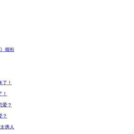
主》领衔
了！
爱？