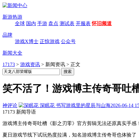
新游热游
全球
国内
手游
盘点
测试表
开服表
怀旧频道
品牌
游戏X博士
正惊游戏
公众号
新闻大全
17173
>
游戏资讯
>
新闻资讯
>
正文
笑不活了！游戏博主传奇哥吐
神评论
深眠花
书写游戏里的星辰与山海
2026-06-14 15
17173 新闻导语
游戏博主传奇哥吐槽《影之刃零》官方剪辑无法还原真实手感
夏日游戏节线下试玩热度拉满，知名游戏博主传奇哥也体验了