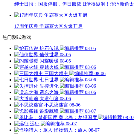
绅士日报：国服停服，但日服依旧活得滋润！涩涩新角太
17周年庆典 争霸赛大区火爆开启
热门测试游戏
炉石传说
08-05
仙侠世界
08-05
闪耀暖暖
08-05
穿越火线
08-06
三国大领主
08-06
七日世界
08-06
失控进化
08-06
遗忘之海
08-06
大道仙途
08-06
不思议迷宫
08-06
诡影藏锋
08-07
奥比岛：梦想国度
08-0
远征
08-07
怪物猎人：旅人
08-07