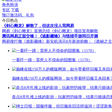
角色扮演
专区
下载
预订激活码、礼包
今日热点
《剑心雕龙》解散了，但这次没人骂网易
网易《剑心雕龙》首测总结
《剑心雕龙》项目宣布解散
腾讯网易正面交锋！《诡影藏锋》与怪猎手游同日开测
网易搜打撤《诡影藏锋》新实机演示
8月新游前瞻：《诡秘之
一看吓一跳：雷死人不偿命的囧图集（1170）
巅峰在线150万人的横版网游，如今带着怀旧服又杀回来
盘点8月扎堆上线的影游：玩家想扔核弹，结果只能谈恋