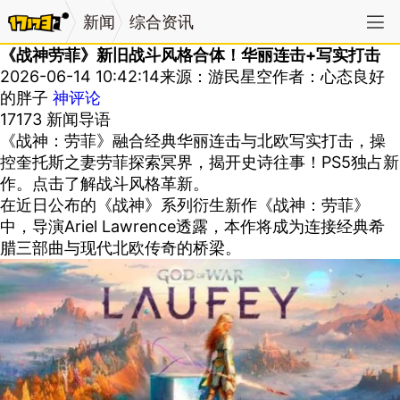
新闻
综合资讯
《战神劳菲》新旧战斗风格合体！华丽连击+写实打击
2026-06-14 10:42:14
来源：游民星空
作者：心态良好
的胖子
神评论
17173 新闻导语
《战神：劳菲》融合经典华丽连击与北欧写实打击，操
控奎托斯之妻劳菲探索冥界，揭开史诗往事！PS5独占新
作。点击了解战斗风格革新。
在近日公布的《战神》系列衍生新作《战神：劳菲》
中，导演Ariel Lawrence透露，本作将成为连接经典希
腊三部曲与现代北欧传奇的桥梁。