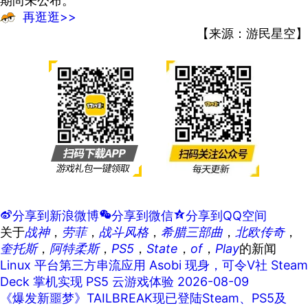
期尚未公布。
再逛逛>>
【来源：游民星空】
t
分享到新浪微博
w
分享到微信
z
分享到QQ空间
关于
战神
，
劳菲
，
战斗风格
，
希腊三部曲
，
北欧传奇
，
奎托斯
，
阿特柔斯
，
PS5
，
State
，
of
，
Play
的新闻
Linux 平台第三方串流应用 Asobi 现身，可令V社 Steam
Deck 掌机实现 PS5 云游戏体验
2026-08-09
《爆发新噩梦》TAILBREAK现已登陆Steam、PS5及