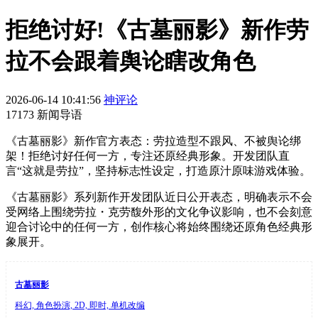
拒绝讨好!《古墓丽影》新作劳
拉不会跟着舆论瞎改角色
2026-06-14 10:41:56
神评论
17173 新闻导语
《古墓丽影》新作官方表态：劳拉造型不跟风、不被舆论绑
架！拒绝讨好任何一方，专注还原经典形象。开发团队直
言“这就是劳拉”，坚持标志性设定，打造原汁原味游戏体验。
《古墓丽影》系列新作开发团队近日公开表态，明确表示不会
受网络上围绕劳拉・克劳馥外形的文化争议影响，也不会刻意
迎合讨论中的任何一方，创作核心将始终围绕还原角色经典形
象展开。
古墓丽影
科幻, 角色扮演, 2D, 即时, 单机改编