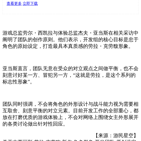
查看更多
立即下载
游戏总监劳尔・西凯拉与体验总监杰夫・亚当斯在相关采访中
阐明了团队的创作原则。他们表示，开发组的核心目标是忠于
角色的原始设定，打造最具本真质感的劳拉・克劳馥形象。
亚当斯直言，团队无意在受众的对立观点之间做平衡，也不会
刻意讨好某一方、冒犯另一方，“这就是劳拉，是这个系列的
标志性形象”。
团队同时强调，不会将角色的外形设计与战斗能力视为需要相
互取舍、刻意平衡的对立元素。目前开发工作的全部重心，都
放在打磨优质的游戏体验上，不会对网络上围绕女主外形展开
的各类讨论做出针对性回应。
【来源：游民星空】