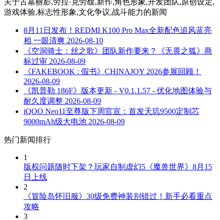
关于
古墓丽影,劳拉·克劳馥,新作,角色形象,开发团队,原创设定,
游戏体验,标志性形象,文化争议,战斗能力
的新闻
8月11日发布！REDMI K100 Pro Max全新配色追风蓝亮
相 一眼清爽
2026-08-10
《空洞骑士：丝之歌》团队新作要来？《无畏之狐》商
标过审
2026-08-09
《FAKEBOOK : 假书》CHINAJOY 2026参展回顾！
2026-08-09
《凯普勒 186F》版本更新 - V0.1.1.57 - 优化地图体验与
耐久度调整
2026-08-09
iQOO Neo11至尊版下周官宣：首发天玑9500定制芯
9000mAh级大电池
2026-08-09
热门新闻排行
1
版权问题随时下架？玩家自制虚幻5《魔兽世界》8月15
日上线
2
《冒险岛怀旧服》30级免费神装别错过！新手必看重点
攻略
3