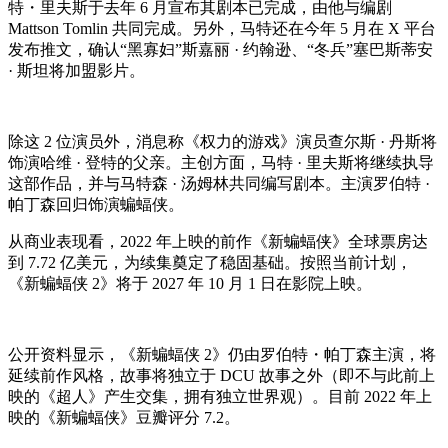
特・里夫斯于去年 6 月宣布其剧本已完成，由他与编剧
Mattson Tomlin 共同完成。另外，马特还在今年 5 月在 X 平台
发布推文，确认“黑寡妇”斯嘉丽 · 约翰逊、“冬兵”塞巴斯蒂安
· 斯坦将加盟影片。
除这 2 位演员外，消息称《权力的游戏》演员查尔斯 · 丹斯将
饰演哈维 · 登特的父亲。主创方面，马特 · 里夫斯将继续执导
这部作品，并与马特森 · 汤姆林共同编写剧本。主演罗伯特 ·
帕丁森回归饰演蝙蝠侠。
从商业表现看，2022 年上映的前作《新蝙蝠侠》全球票房达
到 7.72 亿美元，为续集奠定了稳固基础。按照当前计划，
《新蝙蝠侠 2》将于 2027 年 10 月 1 日在影院上映。
公开资料显示，《新蝙蝠侠 2》仍由罗伯特・帕丁森主演，将
延续前作风格，故事将独立于 DCU 故事之外（即不与此前上
映的《超人》产生交集，拥有独立世界观）。目前 2022 年上
映的《新蝙蝠侠》豆瓣评分 7.2。