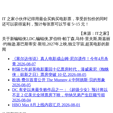
IT 之家小伙伴记得用最会买购买电影票，享受折扣价的同时
还可以获得返利，预计每张票可以节省 5~15 元！
【来源：IT之家】
关于
新蝙蝠侠2,DC,蝙蝠侠,罗伯特·帕丁森,马特·里夫斯,斯嘉丽
·约翰逊,塞巴斯蒂安·斯坦,2027年上映,独立宇宙,超英电影
的新
闻
《塞尔达传说》真人电影成山姆·尼尔遗作！今年4月杀
青
2026-08-07
时隔七年超英电影重回十亿票房时代，漫威索尼《蜘蛛
侠：崭新之日》票房突破 10 亿
2026-08-05
欧德·费尔首度公开 The Mummy 4 中阿德斯·贝的形象
2026-08-05
DC 有史以来最失败作品之一：《超级少女》预计将以
不足 2 亿美元全球票房下映，华纳兄弟产生巨额亏损
2026-08-04
HBO Max 8月上线内容汇总
2026-08-01