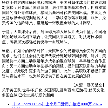
得益于包容的移民环境和国籍法，美国对归化球员门槛设置相
对宽松：只要满足国籍归属、居住年限等基本条件，拥有双重
国籍的海外青年球员、移民后裔均可代表美国出战。美国足协
更是放眼全球挖掘适龄人才，主动联络散落在欧洲、非洲、拉
美各国的适龄球员，搭建起一张覆盖全球的人才网络。
于是，大量海外后裔、混血球员加入球队并成为中坚，不同地
域的足球风格相互融合，让美国队兼具速度、对抗与技术特
点，阵容层次感远超传统单一血统球队。
当然，在如今的网络时代，天赋出众的裔籍球员会受到各国的
追求，他们往往会优先选择代表传统足球强国参赛。所以，美
国足协一方面主动跟进年少成名的混血球员，早早确立合作意
向；另一方面借助今年世界杯的契机，提升国家队影响力与曝
光度，以此吸引更多海外游子回归。此外，美职联不断提升薪
资与竞技水平，也为球员提供了留在美国发展的选择。
【来源：游民星空】
关于
美国队,世界杯,归化,多国部队,普利西奇,巴洛贡,移民文化,
多国血脉,巴拉圭,美职联
的新闻
《EA Sports FC 26》上个月日活用户接近1000万
2026-