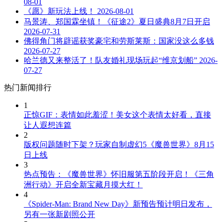
08-01
《愿》新玩法上线！
2026-08-01
马景涛、郑国霖坐镇！《征途2》夏日盛典8月7日开启
2026-07-31
佛得角门将辟谣获奖豪宅和劳斯莱斯：国家没这么多钱
2026-07-27
哈兰德又来整活了！队友婚礼现场玩起“维京划船”
2026-
07-27
热门新闻排行
1
正惊GIF：表情如此羞涩！美女这个表情太好看，直接
让人遐想连篇
2
版权问题随时下架？玩家自制虚幻5《魔兽世界》8月15
日上线
3
热点预告：《魔兽世界》怀旧服第五阶段开启！《三角
洲行动》开启全新宝藏月摸大红！
4
《Spider-Man: Brand New Day》新预告预计明日发布，
另有一张新剧照公开