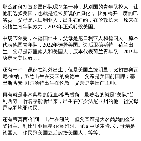
那么如何打造多国部队呢？第一种，从别国的青年队挖人，让
他们选择美国，也就是通常所说的“归化”。比如梅开二度的巴
洛贡，父母是尼日利亚人，出生在纽约，在伦敦长大，原来在
英格兰青年队效力，2023年正式转投美国。
中场蒂尔曼，在德国出生，父母是尼日利亚人和德国人，原本
代表德国青年队，2022年选择美国。边后卫德斯特，荷兰出
生，父母是苏里南人和美国人，原本代表荷兰青年队，2019年
决定为美国效力。
还有一种，虽然在海外出生，但是美国血统明显，比如吉奥瓦
尼·雷纳，虽然出生在英国的桑德兰，父亲是美国前国脚；塞
巴斯蒂安·贝尔哈特出生在伦敦，父亲是美国前主帅。
再有就是非常典型的混血/移民后裔，最著名的就是“美队”普
利西奇，听名字能听出来，出生在宾夕法尼亚州的他，祖父母
是克罗地亚移民。
还有蒂莫西·维阿，出生在纽约，但父亲可是大名鼎鼎的金球
奖得主、利比里亚巨星乔治·维阿。尤文中场麦肯尼，母亲是
德国人，移民到美国之后嫁给美国人，等等。