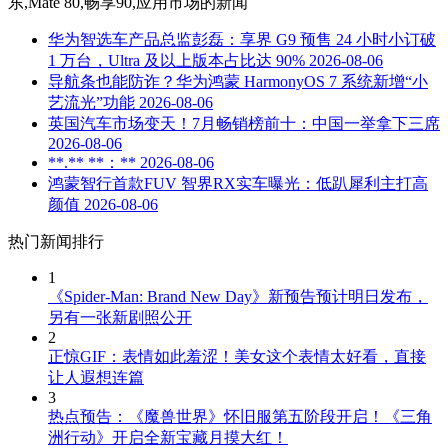
东,Mate 80,畅享90,应用市场
的新闻
华为智选车产品总监彭磊：享界 G9 预售 24 小时小订破
1 万台，Ultra 及以上版本占比达 90%
2026-08-06
导航条也能防诈？华为鸿蒙 HarmonyOS 7 系统新增“小
艺流光”功能
2026-08-06
英国汽车市场变天！7月畅销榜前十：中国一举拿下三席
2026-08-06
**.** **：**
2026-08-06
鸿蒙智行首款FUV 智界RX实车曝光：低趴犀利主打高
颜值
2026-08-06
热门新闻排行
1
《Spider-Man: Brand New Day》新预告预计明日发布，
另有一张新剧照公开
2
正惊GIF：表情如此羞涩！美女这个表情太好看，直接
让人遐想连篇
3
热点预告：《魔兽世界》怀旧服第五阶段开启！《三角
洲行动》开启全新宝藏月摸大红！