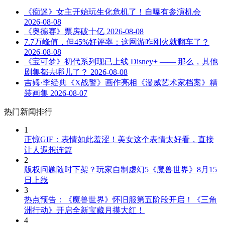
《痴迷》女主开始玩生化危机了！自曝有参演机会
2026-08-08
《奥德赛》票房破十亿
2026-08-08
7.7万峰值，但45%好评率：这网游咋刚火就翻车了？
2026-08-08
《宝可梦》初代系列现已上线 Disney+ —— 那么，其他
剧集都去哪儿了？
2026-08-08
吉姆·李经典《X战警》画作亮相《漫威艺术家档案》精
装画集
2026-08-07
热门新闻排行
1
正惊GIF：表情如此羞涩！美女这个表情太好看，直接
让人遐想连篇
2
版权问题随时下架？玩家自制虚幻5《魔兽世界》8月15
日上线
3
热点预告：《魔兽世界》怀旧服第五阶段开启！《三角
洲行动》开启全新宝藏月摸大红！
4