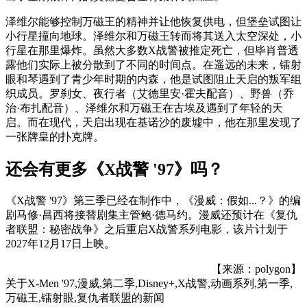
泽维尔能够控制万磁王的精神并让他恢复供电，但堡垒试图让
小行星撞向地球。泽维尔和万磁王转而将其送入太空深处，小
行星在那里爆炸。虽然大多数X战警被推定死亡，但毕肖普透
露他们实际上被分散到了不同的时间点。在遥远的未来，镭射
眼和琴遇到了青少年时期的内森，他是试图阻止天启的叛军组
织成员。罗刹女、夜行者（艾德里安·霍夫配音）、野兽（乔
治·布扎配音）、泽维尔和万磁王在古埃及遇到了年轻的天
启。而在现代，天启出现在基诺沙的废墟中，他在那里发现了
一张牌皇的扑克牌。
还会有更多《X战警 '97》吗？
《X战警 '97》第三季已经在制作中，《漫威：假如...？》的编
剧马修·昌西将接替剧集主管鲍·德马约。漫威还预计在《复仇
者联盟：秘密战争》之后重启X战警系列电影，该片计划于
2027年12月17日上映。
【来源：polygon】
关于
X-Men '97,漫威,第二季,Disney+,X战警,动画系列,第一季,
万磁王,镭射眼,复仇者联盟
的新闻