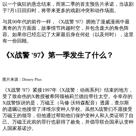
以一个疯狂的悬念结束，而第二季的首支预告片承诺，当该剧
于7月1日回归时，将带来更多的戏剧冲突和动作场面。
与其90年代的前作一样，《X战警 '97》拥抱了漫威漫画中最
离奇的方方面面，故事情节跨越时空，并包含庞大的角色阵
容。如果你已经忘记了大家最后身在何处（以及何时），这里
有一份回顾。
《X战警 '97》第一季发生了什么？
图片来源：Disney Plus
《X战警 '97》紧接1997年《X战警：动画系列》结束的地方，
受了致命伤的X教授被希阿领袖莉兰德拉带往太空。令幸存的
X战警惊讶的是，万磁王（马修·沃特森配音）透露，查尔斯
的遗嘱让他接管了泽维尔变种人学校。虽然X战警们不愿接受
万磁王的领导，但他通过帮助他们保护变种人和人类证明了自
己。万磁王此前的罪行也获得了赦免，并倡导联合国承认变种
人国家基诺沙。