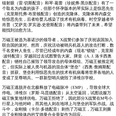
镭射眼（雷·切斯配音）和琴·葛蕾（珍妮弗·黑尔配音）有了一
个取名为内森的孩子，但那个怀孕版本的琴实际上是惊恶先生
（克里斯托弗·布里顿配音）创造的克隆体。克隆体将内森交
给惊恶先生，后者给婴儿感染了技术有机病毒。时空穿越者毕
肖普（艾萨克·罗宾逊-史密斯配音）将内森带到了未来，希望
能找到治愈方法。
万磁王被选为基诺沙的领导者，X战警们参加了庆祝该国加入
联合国的派对。然而，庆祝活动被哨兵机器人的攻击打断，数
千名变种人丧生，尽管已经成年的内森（现名“锁链”，克里斯
·波特配音）穿越回过去试图警告大家。牌皇（A. J. 洛卡西奥
配音）牺牲自己摧毁了领导攻击的母体模组。万磁王被推定死
亡，但实际上被人类与机器的混合体“堡垒”（西奥·詹姆斯配
音）抓获。堡垒利用惊恶先生的技术有机病毒将世界各地的人
变成了至尊哨兵。一群新型哨兵烧毁了泽维尔学校。
万磁王逃脱并在北极释放了电磁脉冲（EMP），导致全球大
停电。泽维尔（罗斯·马昆德配音）从太空返回，试图说服万
磁王恢复地球供电。万磁王拒绝了，因此部分X战警在M号小
行星上与他对峙，而其他人则在地球上与堡垒的军队作战。战
斗中，金刚狼（卡尔·多德配音）刺伤了万磁王，万磁王则撕
出了金刚狼体内的艾德曼合金骨架作为回应。