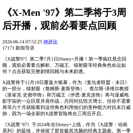
《X-Men '97》第二季将于3周
后开播，观前必看要点回顾
2026-06-14 07:52:25
神评论
17173 新闻导语
《X战警97》第二季7月1日Disney+开播！第一季疯狂悬念回
顾，观前必看要点解析。万磁王、镭射眼等经典角色命运如
何？点击获取完整剧情回顾与未来剧透。
X战警将于12月18日重返大银幕，作为《复仇者联盟：末日》
的一部分，镭射眼（詹姆斯·麦斯登饰）、查尔斯·泽维尔教授
（派崔克·史都华饰）和万磁王（伊恩·麦克连饰）将与漫威电
影宇宙的一众巨星并肩作战，共同对抗毁灭博士。但你不需要
再等六个月就能看到这些角色利用他们的变种能力对抗末日威
胁，因为一场全新的X战警冒险将在三周后开启。
《X战警 '97》于2024年在Disney+上线，作为《X战警：动画
系列》的延续，并保留了那首极其洗脑的经典主题曲。第一季