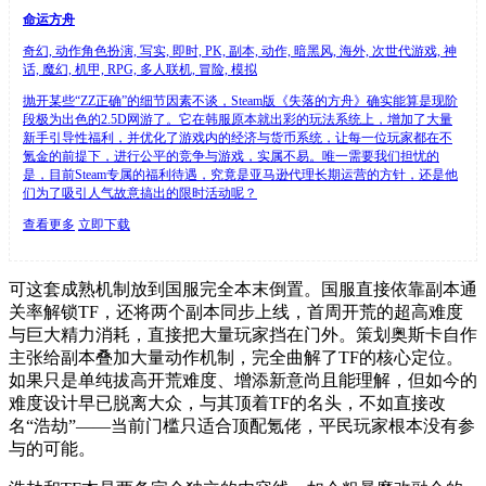
命运方舟
奇幻, 动作角色扮演, 写实, 即时, PK, 副本, 动作, 暗黑风, 海外, 次世代游戏, 神
话, 魔幻, 机甲, RPG, 多人联机, 冒险, 模拟
抛开某些“ZZ正确”的细节因素不谈，Steam版《失落的方舟》确实能算是现阶
段极为出色的2.5D网游了。它在韩服原本就出彩的玩法系统上，增加了大量
新手引导性福利，并优化了游戏内的经济与货币系统，让每一位玩家都在不
氪金的前提下，进行公平的竞争与游戏，实属不易。唯一需要我们担忧的
是，目前Steam专属的福利待遇，究竟是亚马逊代理长期运营的方针，还是他
们为了吸引人气故意搞出的限时活动呢？
查看更多
立即下载
可这套成熟机制放到国服完全本末倒置。国服直接依靠副本通
关率解锁TF，还将两个副本同步上线，首周开荒的超高难度
与巨大精力消耗，直接把大量玩家挡在门外。策划奥斯卡自作
主张给副本叠加大量动作机制，完全曲解了TF的核心定位。
如果只是单纯拔高开荒难度、增添新意尚且能理解，但如今的
难度设计早已脱离大众，与其顶着TF的名头，不如直接改
名“浩劫”——当前门槛只适合顶配氪佬，平民玩家根本没有参
与的可能。