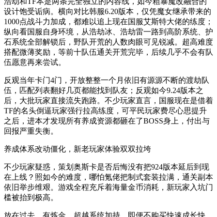
浩劫和TF本是两条完全独立的内容线，如今粗暴魔改融合的
设计饱受诟病。横向对比韩服6.20版本，仅凭魔女继承带来的
1000点战斗力加成，都难以追上现在国服艾斯特大佬的练度；
纵向看国服自身环境，从浩劫冰、浩劫雷一路到高阶系统、护
石系统全部解锁后，野队开荒的人数肉眼可见锐减。超高难度
搭配微薄奖励，等前十队伍通关开荒完毕，后续几乎不会有队
伍愿意再来尝试。
反观当年卡门4门，开放整整一个月依旧有源源不断的渡劫队
伍，匹配列表翻好几页都能找到队友；反观如今9.24版本之
后，大批玩家直接流失跑路。不少玩家直言，国服现在是借着
TF的名头倒逼玩家强行拉高练度，可平民玩家费尽心思提升
之后，进本才发现所有养成资源都砸在了BOSS身上，付出与
回报严重失衡。
养成体系改动僵化，新老玩家体验双双拉垮
不少玩家疑惑，策划奥斯卡是否后悔没有把924版本延后到现
在上线？照如今的难度，哪怕氪佬把制式套装拉满，通关副本
依旧举步维艰。游戏全程充斥着海量金币消耗，新玩家入坑门
槛被抬到极高。
放在过去，有炼金、超越系统加持，即便不购买快速成长快