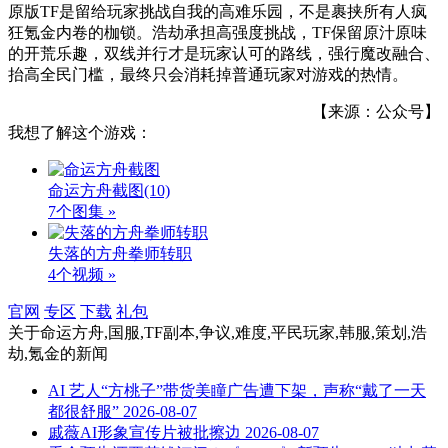
原版TF是留给玩家挑战自我的高难乐园，不是裹挟所有人疯
狂氪金内卷的枷锁。浩劫承担高强度挑战，TF保留原汁原味
的开荒乐趣，双线并行才是玩家认可的路线，强行魔改融合、
抬高全民门槛，最终只会消耗掉普通玩家对游戏的热情。
【来源：公众号】
我想了解这个游戏：
命运方舟截图
(10)
7个图集 »
失落的方舟拳师转职
4个视频 »
官网
专区
下载
礼包
关于
命运方舟,国服,TF副本,争议,难度,平民玩家,韩服,策划,浩
劫,氪金
的新闻
AI 艺人“方桃子”带货美瞳广告遭下架，声称“戴了一天
都很舒服”
2026-08-07
戚薇AI形象宣传片被批擦边
2026-08-07