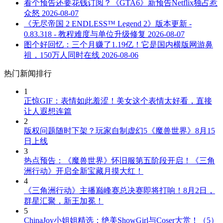
看个预告还要花钱订阅？《GTA6》新预告Netflix独占惹
众怒
2026-08-07
《无尽帝国 2 ENDLESS™ Legend 2》版本更新 -
0.83.318 - 教程难度与单位升级修复
2026-08-07
图个好回忆：三个月赚了1.19亿！它是国内横版网游鼻
祖，150万人同时在线
2026-08-06
热门新闻排行
1
正惊GIF：表情如此羞涩！美女这个表情太好看，直接
让人遐想连篇
2
版权问题随时下架？玩家自制虚幻5《魔兽世界》8月15
日上线
3
热点预告：《魔兽世界》怀旧服第五阶段开启！《三角
洲行动》开启全新宝藏月摸大红！
4
《三角洲行动》主播巅峰赛总决赛即将打响！8月2日，
群星汇聚，新王加冕！
5
ChinaJoy小姐姐精选：绝美ShowGirl与Coser大赏！（5）