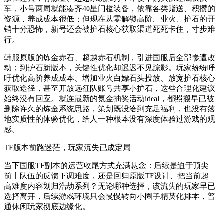
车，小号两周就能凑齐40星门槛装备，依靠各类赠送、积攒的
资源，养成成本很低；但现在从零解锁高阶、业火、护石的开
销十分恐怖，新号还会被护石核心获取渠道死死卡住，寸步难
行。
韩服原版的炼金赤石、超越赤石机制，引进国服后全部惨遭改
动；到护石新版本，关键性优化却迟迟不见踪影。玩家纷纷呼
吁优化高阶养成成本、增加业火白嫖石头投放、放宽护石核心
获取途径，甚至开放远征队账号共享小护石，这些合理化建议
始终没有回应。就连最新的氪金抽奖活动ideal，都照搬早已被
删除许久的炼金系统思路，策划既没给到充足福利，也没有落
地实质性的体验优化，给人一种根本没有深度体验过游戏的观
感。
TF版本前路迷茫，玩家流失已成定局
当下国服TF副本的运营收尾方式充满悬念：后续是迫于顶尖
前十队伍的反馈下调难度，还是回归原版TF设计、把当前超
高难度内容划归浩劫系列？无论哪种选择，该流失的玩家早已
选择离开，后续游戏环境只会慢慢转向小圈子精英化排本，普
通休闲玩家彻底边缘化。