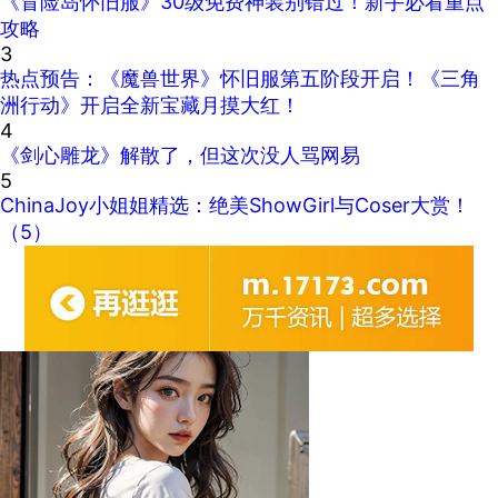
《冒险岛怀旧服》30级免费神装别错过！新手必看重点
攻略
3
热点预告：《魔兽世界》怀旧服第五阶段开启！《三角
洲行动》开启全新宝藏月摸大红！
4
《剑心雕龙》解散了，但这次没人骂网易
5
ChinaJoy小姐姐精选：绝美ShowGirl与Coser大赏！
（5）