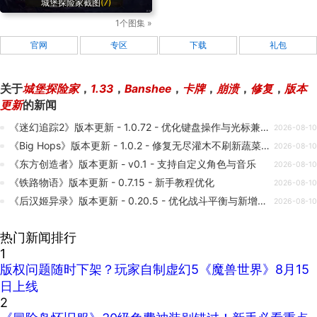
城堡探险家截图
(7)
1个图集 »
官网
专区
下载
礼包
关于
城堡探险家
，
1.33
，
Banshee
，
卡牌
，
崩溃
，
修复
，
版本
更新
的新闻
《迷幻追踪2》版本更新 - 1.0.72 - 优化键盘操作与光标兼容性
2026-08-10
《Big Hops》版本更新 - 1.0.2 - 修复无尽灌木不刷新蔬菜问题
2026-08-10
《东方创造者》版本更新 - v0.1 - 支持自定义角色与音乐
2026-08-10
《铁路物语》版本更新 - 0.7.15 - 新手教程优化
2026-08-10
《后汉姬异录》版本更新 - 0.20.5 - 优化战斗平衡与新增关卡
2026-08-10
热门新闻排行
1
版权问题随时下架？玩家自制虚幻5《魔兽世界》8月15
日上线
2