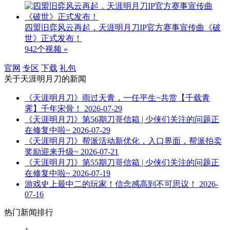
四盟旧弈风云再起，天涯明月刀IP官方赛事宣传曲《破
世》正式发布！
942个视频 »
官网
专区
下载
礼包
关于
天涯明月刀
的新闻
《天涯明月刀》雨过天青，一任平生~共赏【千载青
霁】千年宋骨！
2026-07-29
《天涯明月刀》第56期刀哥信箱 | 少侠们关注的问题正
在修复中啦~
2026-07-29
《天涯明月刀》帮派活动新优化，入口界面，帮派拍卖
奖励迎来升级~
2026-07-21
《天涯明月刀》第55期刀哥信箱 | 少侠们关注的问题正
在修复中啦~
2026-07-19
游戏史上最中二的玩家！信念感高到不可思议！
2026-
07-16
热门新闻排行