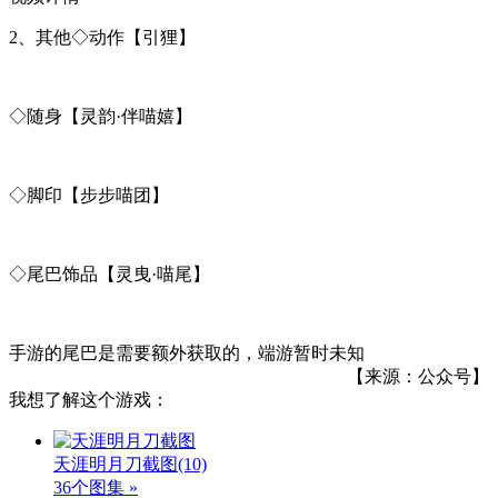
2、其他◇动作【引狸】
◇随身【灵韵·伴喵嬉】
◇脚印【步步喵团】
◇尾巴饰品【灵曳·喵尾】
手游的尾巴是需要额外获取的，端游暂时未知
【来源：公众号】
我想了解这个游戏：
天涯明月刀截图
(10)
36个图集 »