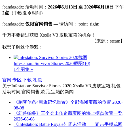
ːbandagedxː 活动时间：
2026年6月13日
至
2026年6月18日
下午
2点
（中欧夏令时间）
ːbandagedxː
仅限官网销售
— 请访问：:point_right:
千万不要错过获取 Xsolla V3 皮肤宝箱的机会！
【来源：steam】
我想了解这个游戏：
Infestation: Survivor Stories 2020截图
(10)
1个图集 »
官网
专区
下载
礼包
关于
Infestation: Survivor Stories 2020,Xsolla V3,皮肤宝箱,礼包,
活动时间,官网销售,欧元,宝箱
的新闻
《刺客信条4黑旗记忆重置》全部海滩宝藏的位置
2026-
08-08
《幻兽帕鲁》三个会出传奇藏宝图的海上据点位置一览
2026-08-08
《Infestation: Battle Royale》周末活动——狙击手模式回