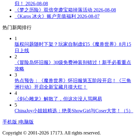
归！
2026-08-08
《梦之历险》双倍突袭宝箱掉落活动
2026-08-08
《Karos 冰火》账户充值福利
2026-08-07
热门新闻排行
1
版权问题随时下架？玩家自制虚幻5《魔兽世界》8月15
日上线
2
《冒险岛怀旧服》30级免费神装别错过！新手必看重点
攻略
3
热点预告：《魔兽世界》怀旧服第五阶段开启！《三角
洲行动》开启全新宝藏月摸大红！
4
《剑心雕龙》解散了，但这次没人骂网易
5
ChinaJoy小姐姐精选：绝美ShowGirl与Coser大赏！（5）
手机版
|
电脑版
Copyright © 2001-2026 17173. All rights reserved.