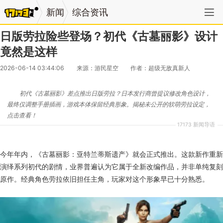
新闻
综合资讯
日版劳拉险些登场？初代《古墓丽影》设计
竟然是这样
2026-06-14 03:44:06
来源：游民星空
作者：超级无敌真新人
初代《古墓丽影》差点推出日版劳拉？日本发行商曾提议修改角色设计，
最终仅调整手册插画，游戏本体保留经典形象。揭秘未公开的软萌劳拉设定，
点击查看！
17173 新闻导语
今年年内，《古墓丽影：亚特兰蒂斯遗产》就会正式推出。这款新作重新
演绎系列初代的剧情，业界普遍认为它属于全新改编作品，并非单纯复刻
原作。经典角色劳拉依旧担任主角，玩家对这个形象早已十分熟悉。