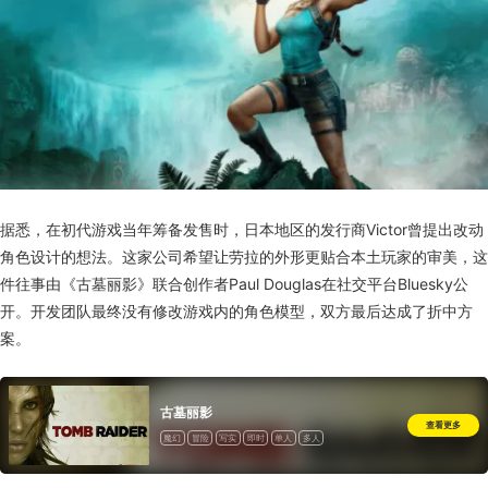
据悉，在初代游戏当年筹备发售时，日本地区的发行商Victor曾提出改动
角色设计的想法。这家公司希望让劳拉的外形更贴合本土玩家的审美，这
件往事由《古墓丽影》联合创作者Paul Douglas在社交平台Bluesky公
开。开发团队最终没有修改游戏内的角色模型，双方最后达成了折中方
案。
古墓丽影
查看更多
魔幻
冒险
写实
即时
单人
多人
完全支持控制器
一次性付费