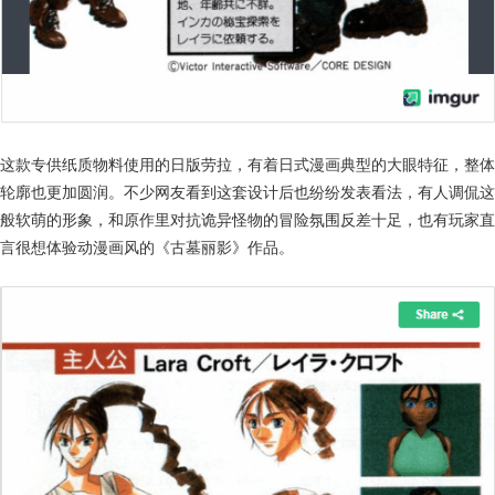
这款专供纸质物料使用的日版劳拉，有着日式漫画典型的大眼特征，整体
轮廓也更加圆润。不少网友看到这套设计后也纷纷发表看法，有人调侃这
般软萌的形象，和原作里对抗诡异怪物的冒险氛围反差十足，也有玩家直
言很想体验动漫画风的《古墓丽影》作品。