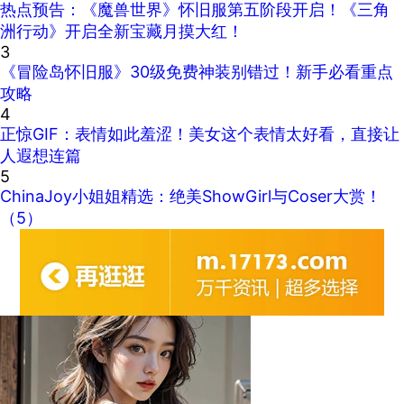
热点预告：《魔兽世界》怀旧服第五阶段开启！《三角
洲行动》开启全新宝藏月摸大红！
3
《冒险岛怀旧服》30级免费神装别错过！新手必看重点
攻略
4
正惊GIF：表情如此羞涩！美女这个表情太好看，直接让
人遐想连篇
5
ChinaJoy小姐姐精选：绝美ShowGirl与Coser大赏！
（5）