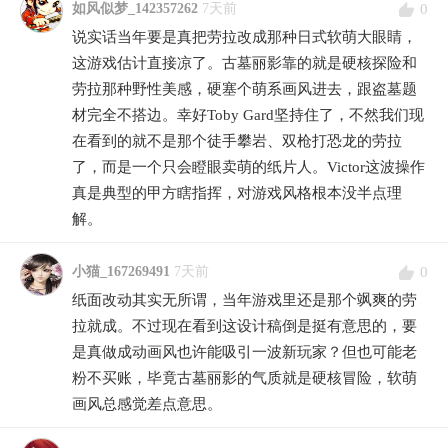
0
如风似梦_142357262
7天前
说实话当年要是真把劳拉改成那种日式软萌大眼睛，
这游戏估计直接凉了。古墓丽影靠的就是硬核探险和
劳拉那种野性美感，硬塞个萌系画风进去，跟盗墓题
材完全不搭边。幸好Toby Gard坚持住了，不然我们现
在看到的就不是那个徒手攀岩、双枪打恐龙的劳拉
了，而是一个只会瞪眼卖萌的纸片人。Victor这波操作
真是典型的甲方瞎指挥，对游戏风格根本没半点理
解。
0
小猫_167269491
7天前
纸面改动其实无所谓，当年游戏里还是那个飒爽的劳
拉就成。不过现在看到这设计稿倒是挺有意思的，要
是真做成动画风也许能吸引一波新玩家？但也可能老
粉不买账，毕竟古墓丽影的气质就是硬核冒险，软萌
画风总感觉差点意思。