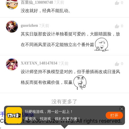
0
百里仙_130090748
7天前
没改就好，经典不能乱动。
guorizhen
0
7天前
其实日版那套设计单独看挺可爱的，大眼睛圆脸，放
在不同画风里说不定能独立出个番外篇
XAYTAN_148147034
0
7天前
设计师坚持不换模型是对的，但手册插画改成日漫风
格反而挺有收藏价值，双赢
没有更多了
玩硬核游戏，用一起一起上！
手机版
|
电脑版
打开
看资讯、找游戏、领礼包更方便！
Copyright © 2001-2026 17173. All rights reserved.