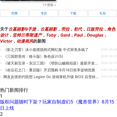
1个图集 »
官网
专区
下载
礼包
关于
古墓丽影9手游
，
古墓丽影
，
劳拉
，
初代
，
日版劳拉
，
角色
设计
，
亚特兰蒂斯遗产
，
Toby
，
Gard
，
Paul
，
Douglas
，
Victor
，
动漫画风
的新闻
《影之刃零》沐小葵摆脱韩式网红脸 中式审美杀疯了
2026-08-08
《三国群英传：格斗版》角色设计(5)
2026-08-07
《诸天刷宝录 - 东汉三国》《塔防山贼模拟器》最新开发日志 来个大合照吧~
2026-08-07
《命运石之门：重启版》开启预购 8月19日前享促销优惠
2026-08-06
网友反馈初代联想 Legion Go 游戏掌机升级 BIOS 后变砖，过保维修需付 237 欧元
2026-08-06
热门新闻排行
1
版权问题随时下架？玩家自制虚幻5《魔兽世界》8月15
日上线
2