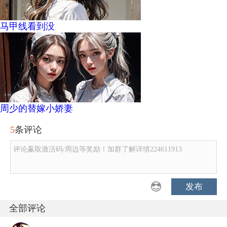
马甲线看到没
周少的替嫁小娇妻
5
条评论
评论赢取激活码/周边等奖励！加群了解详情224611913
发布
全部评论