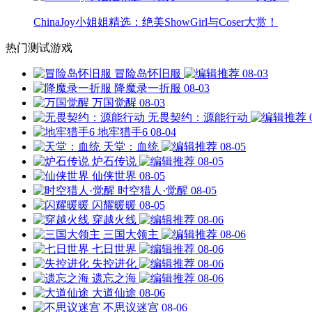
ChinaJoy小姐姐精选：绝美ShowGirl与Coser大赏！
热门测试游戏
冒险岛怀旧服
08-03
降魔录一折服
08-03
万国觉醒
08-03
无畏契约：源能行动
地牢猎手6
08-04
天堂：血统
08-05
炉石传说
08-05
仙侠世界
08-05
时空猎人·觉醒
08-05
闪耀暖暖
08-05
穿越火线
08-06
三国大领主
08-06
七日世界
08-06
失控进化
08-06
遗忘之海
08-06
大道仙途
08-06
不思议迷宫
08-06