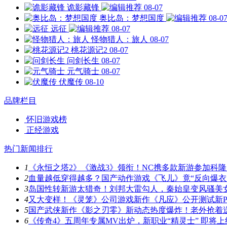
诡影藏锋
08-07
奥比岛：梦想国度
08-0
远征
08-07
怪物猎人：旅人
08-07
桃花源记2
08-07
问剑长生
08-07
元气骑士
08-07
伏魔传
08-10
品牌栏目
怀旧游戏榜
正经游戏
热门新闻排行
1
《永恒之塔2》《激战3》领衔！NC携多款新游参加科隆
2
血量越低穿得越多？国产动作游戏《飞儿》竟“反向爆衣
3
岛国性转新游太猎奇！刘邦大雷勾人，秦始皇变风骚美
4
又大变样！《灵笼》公司游戏新作《凡应》公开测试新P
5
国产武侠新作《影之刃零》新动态热度爆炸！老外抢着
6
《传奇4》五周年专属MV出炉，新职业“精灵士” 即将上