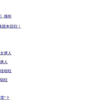
主》领衔
典团本回归！
诱人
猖狂
需"？