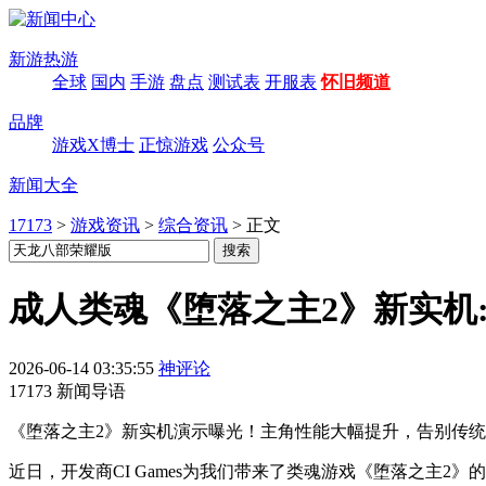
新游热游
全球
国内
手游
盘点
测试表
开服表
怀旧频道
品牌
游戏X博士
正惊游戏
公众号
新闻大全
17173
>
游戏资讯
>
综合资讯
>
正文
成人类魂《堕落之主2》新实机
2026-06-14 03:35:55
神评论
17173 新闻导语
《堕落之主2》新实机演示曝光！主角性能大幅提升，告别传统魂
近日，开发商CI Games为我们带来了类魂游戏《堕落之主