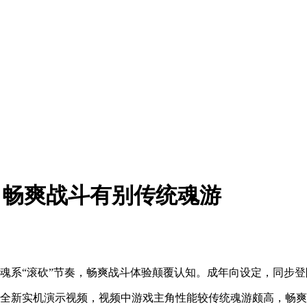
:畅爽战斗有别传统魂游
系“滚砍”节奏，畅爽战斗体验颠覆认知。成年向设定，同步登陆S
2》的全新实机演示视频，视频中游戏主角性能较传统魂游颇高，畅