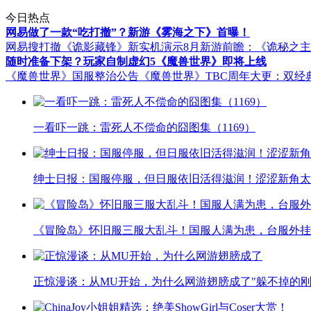
今日热点
网易做了一款“吃打撤”？新游《雾海之下》首曝！
网易搜打撤《诡影藏锋》新实机演示
8月新游前瞻：《诡秘之
随时准备下架？玩家自制虚幻5《魔兽世界》即将上线
《魔兽世界》国服整治公告
《魔兽世界》TBC周年大更：双经
一看吓一跳：雷死人不偿命的囧图集（1169）
绅士日报：国服停服，但日服依旧活得滋润！涩涩新角太
《冒险岛》怀旧服三服大乱斗！国服人满为患，台服外挂
正惊漫谈：从MU开始，为什么网游翅膀成了"躲不掉的刚