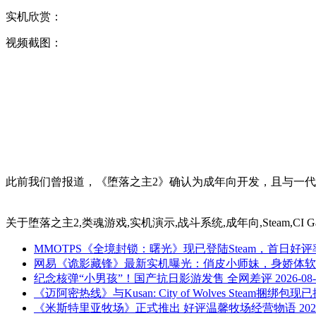
实机欣赏：
视频截图：
此前我们曾报道，《堕落之主2》确认为成年向开发，且与一代不同
关于
堕落之主2,类魂游戏,实机演示,战斗系统,成年向,Steam,CI G
MMOTPS《全境封锁：曙光》现已登陆Steam，首日好评
网易《诡影藏锋》最新实机曝光：俏皮小师妹，身娇体软
纪念核弹“小男孩”！国产抗日影游发售 全网差评
2026-08
《迈阿密热线》与Kusan: City of Wolves Steam捆绑包现
《米斯特里亚牧场》正式推出 好评温馨牧场经营物语
202