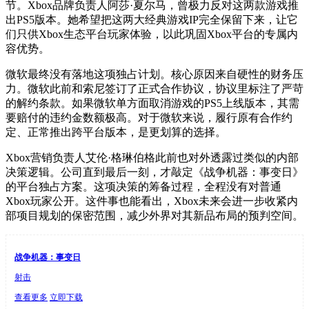
节。Xbox品牌负责人阿莎·夏尔马，曾极力反对这两款游戏推
出PS5版本。她希望把这两大经典游戏IP完全保留下来，让它
们只供Xbox生态平台玩家体验，以此巩固Xbox平台的专属内
容优势。
微软最终没有落地这项独占计划。核心原因来自硬性的财务压
力。微软此前和索尼签订了正式合作协议，协议里标注了严苛
的解约条款。如果微软单方面取消游戏的PS5上线版本，其需
要赔付的违约金数额极高。对于微软来说，履行原有合作约
定、正常推出跨平台版本，是更划算的选择。
Xbox营销负责人艾伦·格琳伯格此前也对外透露过类似的内部
决策逻辑。公司直到最后一刻，才敲定《战争机器：事变日》
的平台独占方案。这项决策的筹备过程，全程没有对普通
Xbox玩家公开。这件事也能看出，Xbox未来会进一步收紧内
部项目规划的保密范围，减少外界对其新品布局的预判空间。
战争机器：事变日
射击
查看更多
立即下载