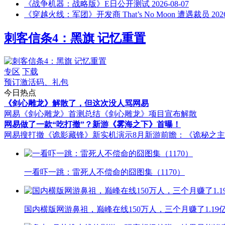
《战争机器：战略版》E日公开测试
2026-08-07
《穿越火线：军团》开发商 That’s No Moon 遭遇裁员
202
刺客信条4：黑旗 记忆重置
专区
下载
预订激活码、礼包
今日热点
《剑心雕龙》解散了，但这次没人骂网易
网易《剑心雕龙》首测总结
《剑心雕龙》项目宣布解散
网易做了一款“吃打撤”？新游《雾海之下》首曝！
网易搜打撤《诡影藏锋》新实机演示
8月新游前瞻：《诡秘之
一看吓一跳：雷死人不偿命的囧图集（1170）
国内横版网游鼻祖，巅峰在线150万人，三个月赚了1.19