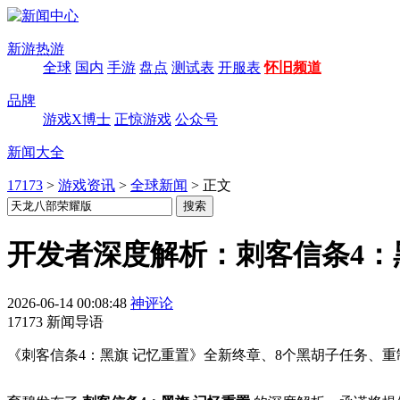
新游热游
全球
国内
手游
盘点
测试表
开服表
怀旧频道
品牌
游戏X博士
正惊游戏
公众号
新闻大全
17173
>
游戏资讯
>
全球新闻
>
正文
开发者深度解析：刺客信条4：
2026-06-14 00:08:48
神评论
17173 新闻导语
《刺客信条4：黑旗 记忆重置》全新终章、8个黑胡子任务、重