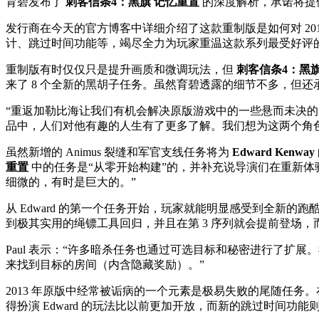
育碧发布了
刺客信条4：黑旗 记忆重置
的深度解析，承诺将提
发行商在今天的官方博客中详细介绍了这款重制版是如何对 2
计、跳过时间功能等，竭尽全力为玩家重温这款系列最受好评
重制版有时仅仅只是提升画质和微调玩法，但
刺客信条4：黑旗
来了 8 个全新的黑胡子任务。虽然育碧透露的细节不多，但还承
“重返加勒比海让我们有机会解决原版游戏中的一些悬而未决的问题，
品中，人们对他有趣的人生有了更多了解。我们想为这两个角
虽然新增的 Animus 裂缝和军官支线任务将为
Edward Kenway
重置
中的任务是“从零开始构建”的，并补充说导演们在重新体
细微的，有时是巨大的。”
从 Edward 的第一个任务开始，玩家就能明显感受到全
到极其实用的绳镖工具回归，并且在第 3 序列就会提前登场，而
Paul 表示：“许多暗杀任务也通过可选目标和秘密进行了
来找到目标的房间（内含隐藏奖励）。”
2013 年原版中经常被诟病的一个元素是极易失败的尾随任
得扮演 Edward 的玩法比以前更加开放，而新的跳过时间