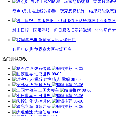
盘点8月扎堆上线的影游：玩家想扔核弹，结果只能谈恋
绅士日报：国服停服，但日服依旧活得滋润！涩涩新角太
17周年庆典 争霸赛大区火爆开启
热门测试游戏
炉石传说
08-05
仙侠世界
08-05
时空猎人·觉醒
08-05
穿越火线
08-06
三国大领主
08-06
七日世界
08-06
失控进化
08-06
遗忘之海
08-06
大道仙途
08-06