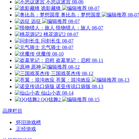
不思议迷宫
08-06
诡影藏锋
08-07
奥比岛：梦想国度
08-0
远征
08-07
怪物猎人：旅人
08-07
桃花源记2
08-07
问剑长生
08-07
元气骑士
08-07
伏魔传
08-10
盗墓笔记：启程
08-11
原神
08-12
三国戏英杰传
08-12
苍翼：混沌效应
08-13
诺亚传说口袋版
08-13
仙山小农
08-14
QQ炫舞2
08-15
品牌栏目
怀旧游戏榜
正经游戏