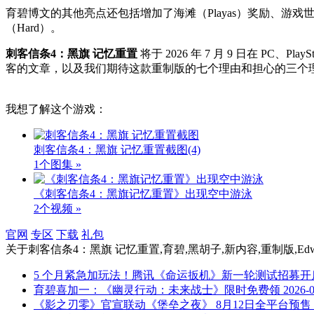
育碧博文的其他亮点还包括增加了海滩（Playas）奖励、游戏世界中
（Hard）。
刺客信条4：黑旗 记忆重置
将于 2026 年 7 月 9 日在 PC、P
客的文章，以及我们期待这款重制版的七个理由和担心的三个
我想了解这个游戏：
刺客信条4：黑旗 记忆重置截图
(4)
1个图集 »
《刺客信条4：黑旗记忆重置》出现空中游泳
2个视频 »
官网
专区
下载
礼包
关于
刺客信条4：黑旗 记忆重置,育碧,黑胡子,新内容,重制版,Edward Ken
5 个月紧急加玩法！腾讯《命运扳机》新一轮测试招募开
育碧喜加一：《幽灵行动：未来战士》限时免费领
2026-
《影之刃零》官宣联动《堡垒之夜》 8月12日全平台预售