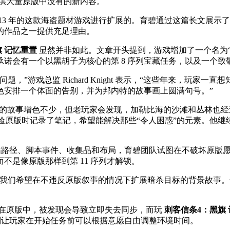
供大量原版中没有的新内容。
013 年的这款海盗题材游戏进行扩展的。育碧通过这篇长文展
的作品之一提供充足理由。
 记忆重置
显然并非如此。文章开头提到，游戏增加了一个名为“没有黄金的
诺会有一个以黑胡子为核心的第 8 序列宝藏任务，以及一个致敬
”游戏总监 Richard Knight 表示，“这些年来，玩
色安排一个体面的告别，并为邦内特的故事画上圆满句号。”
的故事增色不少，但老玩家会发现，加勒比海的沙滩和丛林也经过了重
验原版时记录了笔记，希望能解决那些“令人困惑”的元素。他继
新的跑酷路径、脚本事件、收集品和布局，育碧团队试图在不破坏原
不是像原版那样到第 11 序列才解锁。
扩展。我们希望在不违反原版叙事的情况下扩展暗杀目标的背景故
务。在原版中，被发现会导致立即失去同步，而玩
刺客信条4：黑旗
功能则让玩家在开始任务前可以根据意愿自由调整环境时间。