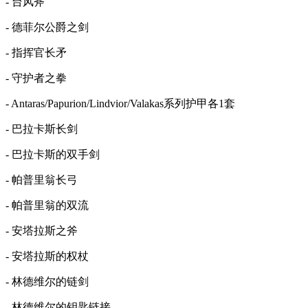
- 台风斧
- 德菲尔公爵之剑
- 指挥官长矛
- 守护者之拳
- Antaras/Papurion/Lindvior/Valakas系列护甲各1套
- 巴拉卡斯长剑
- 巴拉卡斯的双手剑
- 帕普里翁长弓
- 帕普里翁的双流
- 安塔拉斯之斧
- 安塔拉斯的权杖
- 林德维尔的链剑
- 林德维尔的钥匙链接