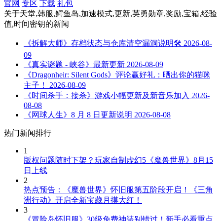
官网
专区
下载
礼包
关于
天堂,韩服,鳄鱼岛,加速模式,更新,英勇勋章,奖励,宝箱,经验
值,时间密钥
的新闻
《拆解大师》存档状态与仓库清空漏洞说明🛠️
2026-08-
09
《真实谜题 - 峡谷》最新更新
2026-08-09
《Dragonheir: Silent Gods》评论赢好礼：晒出你的猫咪
主子！
2026-08-09
《时间杀手：接杀》游戏小幅更新及新音乐加入
2026-
08-08
《网球人生》8 月 8 日更新说明
2026-08-08
热门新闻排行
1
版权问题随时下架？玩家自制虚幻5《魔兽世界》8月15
日上线
2
热点预告：《魔兽世界》怀旧服第五阶段开启！《三角
洲行动》开启全新宝藏月摸大红！
3
《冒险岛怀旧服》30级免费神装别错过！新手必看重点