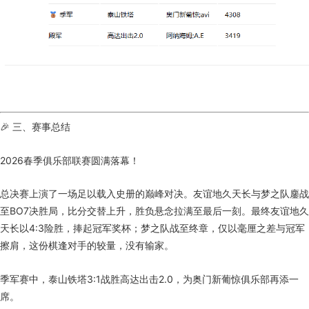
🎉 三、赛事总结
2026春季俱乐部联赛圆满落幕！
总决赛上演了一场足以载入史册的巅峰对决。友谊地久天长与梦之队鏖战
至BO7决胜局，比分交替上升，胜负悬念拉满至最后一刻。最终友谊地久
天长以4:3险胜，捧起冠军奖杯；梦之队战至终章，仅以毫厘之差与冠军
擦肩，这份棋逢对手的较量，没有输家。
季军赛中，泰山铁塔3:1战胜高达出击2.0，为奥门新葡惊俱乐部再添一
席。