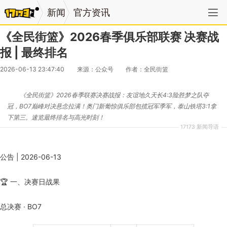
新闻
官方资讯
《全民街篮》2026春季俱乐部联赛 决赛战
报 | 最终排名
2026-06-13 23:47:40
来源：公众号
作者：全民街篮
《全民街篮》2026春季联赛决赛战报：友谊地久天长4:3险胜梦之队夺
冠，BO7巅峰对决悬念拉满！奥门新葡惊俱乐部包揽冠军季军，泰山铁塔3:1拿
下第三。速览最终排名与高光时刻！
17173 新闻导语
公告 | 2026-06-13
🏆 一、决赛日战果
总决赛 · BO7