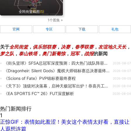
全民街篮截图
(5)
1个图集 »
官网
专区
下载
礼包
关于
全民街篮
，
俱乐部联赛
，
决赛
，
春季联赛
，
友谊地久天长
，
梦之队
，
泰山铁塔
，
奥门新葡惊
，
冠军
，
战报
的新闻
《街头篮球》SFSA总冠军深度预测：四大热门战队阵容优劣&amp;夺冠概率全解析
2026-08-07
《Dragonheir: Silent Gods》魔棋大师锦标赛总决赛最终排名
2026-08-07
《Scions of Fate》PVP锦标赛最终赛程
2026-08-05
《天下3》顶级对决落幕，启神天极冠军出炉！恭喜共工阵营夺冠，山崖书院势力荣获贡献第一势力
2026-08-04
《EA SPORTS FC™ 26》FUT深度解析
2026-08-04
热门新闻排行
1
正惊GIF：表情如此羞涩！美女这个表情太好看，直接让
人遐想连篇