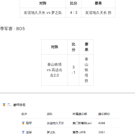
对阵
比分
赛果
友谊地久天长 vs 梦之队
4 : 3
友谊地久天长 胜
季军赛 · BO5
比
赛
对阵
分
果
泰
泰山铁塔
山
3
vs 高达出
铁
: 1
击2.0
塔
胜