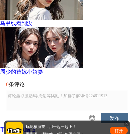
马甲线看到没
周少的替嫁小娇妻
0
条评论
评论赢取激活码/周边等奖励！加群了解详情224611913
发布
玩硬核游戏，用一起一起上！
手机版
|
电脑版
打开