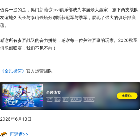
值得一提的是，奥门新葡惊;avi俱乐部成为本届最大赢家，旗下两支战队
友谊地久天长与泰山铁塔分别斩获冠军与季军，展现了强大的俱乐部底
蕴。
感谢所有参赛战队的奋力拼搏，感谢每一位关注赛事的玩家。2026秋季
俱乐部联赛，我们不见不散！
《全民街篮》
官方运营团队
全民街篮
查看更多
体育
竞技
篮球
多人联机
动漫画风
2026年6月13日
再逛逛>>