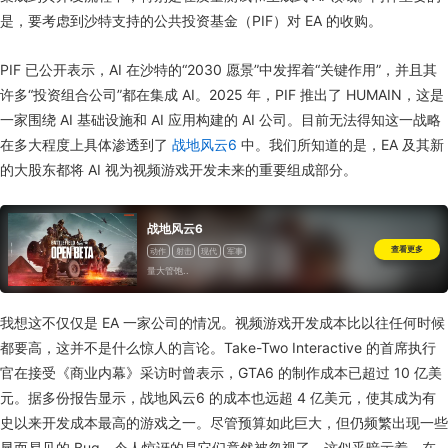
是，要考虑到沙特支持的公共投资基金（PIF）对 EA 的收购。
PIF 已公开表示，AI 在沙特的“2030 愿景”中发挥着“关键作用”，并且其
许多“投资组合公司”都在集成 AI。2025 年，PIF 推出了 HUMAIN，这是
一家围绕 AI 基础设施和 AI 应用构建的 AI 公司。目前无法得知这一战略
在多大程度上具体渗透到了
战地风云6
中。我们所知道的是，EA 及其新
的大股东都将 AI 视为视频游戏开发未来的重要组成部分。
战地风云6
查看更多
动作
射击
现代
军事
量大管饱..
我想这不仅仅是 EA 一家公司的情况。视频游戏开发成本比以往任何时候
都要高，这并不是什么惊人的言论。Take-Two Interactive 的首席执行
官在接受《商业内幕》采访时曾表示，GTA6 的制作成本已超过 10 亿美
元。据多份报告显示，战地风云6 的成本也远超 4 亿美元，使其成为有
史以来开发成本最高的游戏之一。尽管预算如此巨大，但仍频繁出现一些
显而易见的 Bug，令人惊讶的是它们竟然被忽视了。这似乎暗示着，在