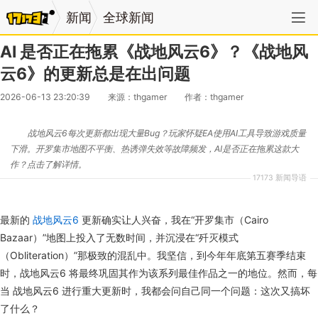
新闻
全球新闻
AI 是否正在拖累《战地风云6》？《战地风
云6》的更新总是在出问题
2026-06-13 23:20:39
来源：thgamer
作者：thgamer
战地风云6每次更新都出现大量Bug？玩家怀疑EA使用AI工具导致游戏质量
下滑。开罗集市地图不平衡、热诱弹失效等故障频发，AI是否正在拖累这款大
作？点击了解详情。
17173 新闻导语
最新的
战地风云6
更新确实让人兴奋，我在“开罗集市（Cairo
Bazaar）”地图上投入了无数时间，并沉浸在“歼灭模式
（Obliteration）”那极致的混乱中。我坚信，到今年年底第五赛季结束
时，战地风云6 将最终巩固其作为该系列最佳作品之一的地位。然而，每
当 战地风云6 进行重大更新时，我都会问自己同一个问题：这次又搞坏
了什么？