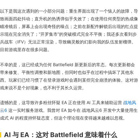
以下是我这次遇到的一小部分问题：重生界面出现了一个恼人的故障，导
致画面四处抖动；直升机的热诱弹似乎失效了；在使用任何类型的热成像
瞄准镜后，屏幕上会出现奇怪的噪点；之前在新配件解锁后出现的红点提
示现在完全消失了；“开罗集市”的突破模式完全不平衡；我还多次看到步
兵战车（IFV）无法正常渲染，导致幽灵般的幻影向我的队伍发射榴弹。
目前游戏里存在很多问题。
不幸的是，这已经成为任何 Battlefield 新更新后的常态。每次更新都会
带来修复、平衡性调整和新地图，但同时也似乎在过程中搞坏了其他东
西。玩家们已经习惯了在登录游戏时会遇到某些完全崩溃的体验。这对游
戏来说不是个好现象，也不利于其长久运营。
遗憾的是，这导致许多粉丝怀疑 EA 正在使用 AI 工具来辅助运营
战地风
云6
这一实时服务游戏。我曾对 EA 如今在 战地风云6 开发中大量使用生
成式 AI 的程度持怀疑态度，但这个理论现在变得越来越难以忽视。
AI 与 EA：这对 Battlefield 意味着什么