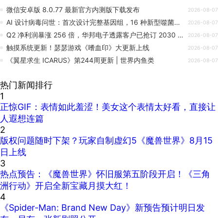
微信安卓版 8.0.77 最新官方内测版下载发布
2026-08-07
AI 设计病毒问世：首次设计完整基因组，16 种新型噬菌体可杀死大肠杆菌
2026-08-07
Q2 净利润暴涨 256 倍，华邦电子透露客户已抢订 2030 年存储产能
2026-08-07
触摸系统更新！瑟瑟游戏《嗜血印》大更新上线
2026-08-07
《翼星求生 ICARUS》第244周更新 | 世界内鱼类
2026-08-07
热门新闻排行
1
正惊GIF：表情如此羞涩！美女这个表情太好看，直接让
人遐想连篇
2
版权问题随时下架？玩家自制虚幻5《魔兽世界》8月15
日上线
3
热点预告：《魔兽世界》怀旧服第五阶段开启！《三角
洲行动》开启全新宝藏月摸大红！
4
《Spider-Man: Brand New Day》新预告预计明日发