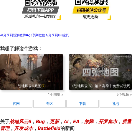
分享到新浪微博
分享到微信
分享到QQ空间
t
w
z
我想了解这个游戏：
战地风云6截图
(7)
《战地风云 6》第 2 赛季丨免费试玩周
1个图集 »
5个视频 »
官网
专区
下载
礼包
关于
战地风云6
，
Bug
，
更新
，
AI
，
EA
，
故障
，
开罗集市
，
质量
管理
，
开发成本
，
Battlefield
的新闻