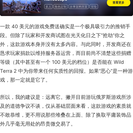
查看更多
多人
角色定制
故事架构丰富
冒险
免费
玩家对战
开放世界
角色扮演
非主流经典
经典
PvE
大型多人在线角色扮演
剧情丰富
奇幻
一款 40 美元的游戏免费送确实是一个极具吸引力的推销手
大型多人在线
段。但除了玩家和开发商试图在光天化日之下“抢劫”你之
外，这款游戏本身并没有太多内容。与此同时，开发商还在
恳求玩家捐款以维持服务器运营，而目前尚不清楚这些捐赠
等级（其中甚至有一个 100 美元的档位）是否能在 Wild
Terra 2 中为你带来任何实质性的回报。如果“恶心”是一种游
戏，那一定就是它了。
所以，我的建议是：远离它。撇开目前游玩俄罗斯游戏所涉
及的道德争议不谈，仅从基础层面来看，这款游戏的素质就
不敢恭维，更不用说那些堆叠在上面、除了换取平庸装饰品
外几乎毫无用处的昂贵微交易了。