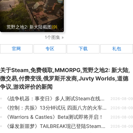
荒野之地2: 新大陆截图
(9)
1个图集 »
官网
专区
下载
礼包
关于
Steam,免费领取,MMORPG,荒野之地2: 新大陆,
微交易,付费变强,俄罗斯开发商,Juvty Worlds,道德
争议,游戏评价
的新闻
《战争机器：事变日》多人测试Steam在线峰值打破系列历史纪录
2026-08-09
《控制：共振》13分钟试玩 四面八方的火车有点酷
2026-08-09
《Warriors & Castles》Beta测试即将开启！
2026-08-09
《爆发新噩梦》TAILBREAK现已登陆Steam、PS5及XBOX平台！
2026-08-09