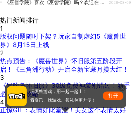
《巫智学院》喜欢《巫智学院》吗？欢迎在 Steam 上留下评价！💙
2026-08-09
热门新闻排行
1
版权问题随时下架？玩家自制虚幻5《魔兽世
界》8月15日上线
2
热点预告：《魔兽世界》怀旧服第五阶段开
启！《三角洲行动》开启全新宝藏月摸大红！
3
《冒险岛怀旧服》30级免费神装别错过！新手
玩硬核游戏，用一起一起上！
必看重点攻略
打开
看资讯、找游戏、领礼包更方便！
4
正惊GIF：表情如此羞涩！美女这个表情太好
看，直接让人遐想连篇
5