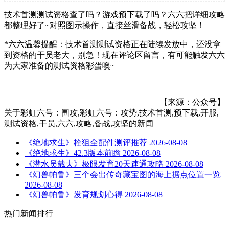
技术首测测试资格查了吗？游戏预下载了吗？六六把详细攻略
都整理好了~对照图示操作，直接丝滑备战，轻松攻坚！
*六六温馨提醒：技术首测测试资格正在陆续发放中，还没拿
到资格的干员老大，别急！现在评论区留言，有可能触发六六
为大家准备的测试资格彩蛋噢~
【来源：公众号】
关于
彩虹六号：围攻,彩虹六号：攻势,技术首测,预下载,开服,
测试资格,干员,六六,攻略,备战,攻坚
的新闻
《绝地求生》栓狙全配件测评推荐
2026-08-08
《绝地求生》42.3版本前瞻
2026-08-08
《潜水员戴夫》极限发育20天速通攻略
2026-08-08
《幻兽帕鲁》三个会出传奇藏宝图的海上据点位置一览
2026-08-08
《幻兽帕鲁》发育规划心得
2026-08-08
热门新闻排行