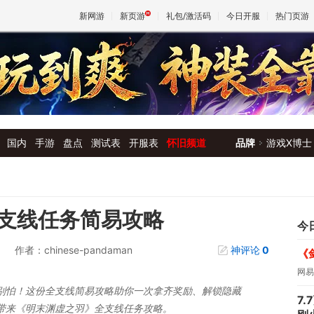
新网游
新页游
礼包/激活码
今日开服
热门页游
魔兽
天堂
国内
手游
盘点
测试表
开服表
怀旧频道
品牌
游戏X博士
王权与
支线任务简易攻略
今
作者：chinese-pandaman
神评论
0
《
网易
别怕！这份全支线简易攻略助你一次拿齐奖励、解锁隐藏
7
带来《明末渊虚之羽》全支线任务攻略。