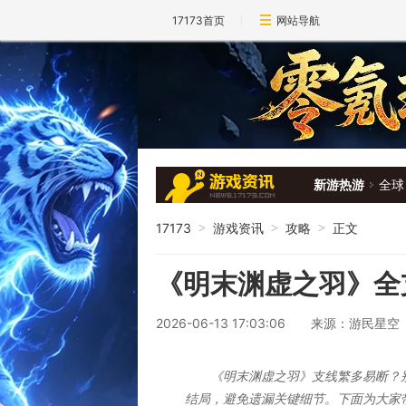
17173首页
网站导航
新游热游
全球
17173
游戏资讯
攻略
正文
>
>
>
《明末渊虚之羽》全
2026-06-13 17:03:06
来源：游民星空
《明末渊虚之羽》支线繁多易断？
结局，避免遗漏关键细节。下面为大家