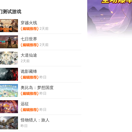
门测试游戏
穿越火线
2天前
七日世界
2天前
大道仙途
2天前
诡影藏锋
昨日
奥比岛：梦想国度
昨日
远征
昨日
怪物猎人：旅人
昨日