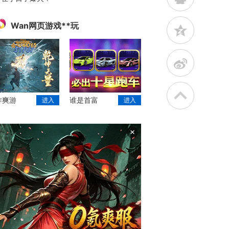
Wan网页游戏**玩
z
t
作爽游
谁是首富
进入
进入
×