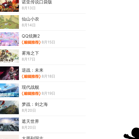
诺亚传说口袋版
8月13日
仙山小农
8月14日
QQ炫舞2
8月15日
雾海之下
8月17日
逆战：未来
8月18日
现代战舰
8月19日
梦战：剑之海
8月20日
遮天世界
8月20日
大周列国志