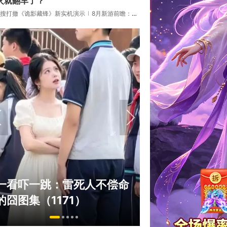
火就翻车了？
搜打撤《诡影藏锋》新实机演示
8月新游前瞻：《诡秘之主》领衔
“Bin大小姐”
一看吓一跳：雷死人不偿命
脸外网福利姬？
的囧图集（1171）
住了