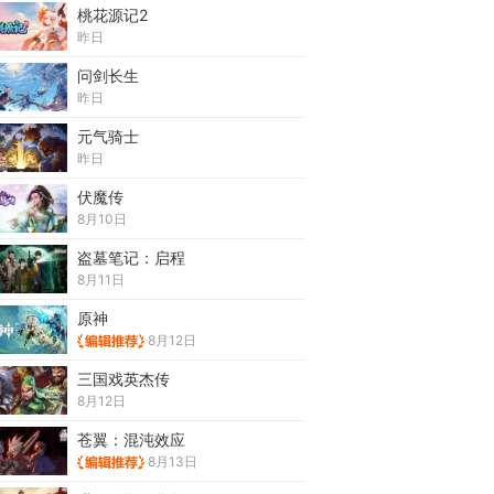
桃花源记2
昨日
问剑长生
昨日
元气骑士
昨日
伏魔传
8月10日
盗墓笔记：启程
8月11日
原神
8月12日
三国戏英杰传
8月12日
苍翼：混沌效应
8月13日