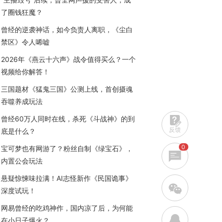
了圈钱狂魔？
曾经的逆袭神话，如今负责人离职，《尘白
禁区》令人唏嘘
2026年《燕云十六声》战令值得买么？一个
视频给你解答！
三国题材《猛鬼三国》公测上线，首创摄魂
吞噬养成玩法
曾经60万人同时在线，杀死《斗战神》的到
反馈
底是什么？
0
宝可梦也有网游了？粉丝自制《绿宝石》，
内置公会玩法
悬疑惊悚味拉满！AI志怪新作《民国诡事》
w
深度试玩！
网易曾经的吃鸡神作，国内凉了后，为何能
q
在小日子爆火？