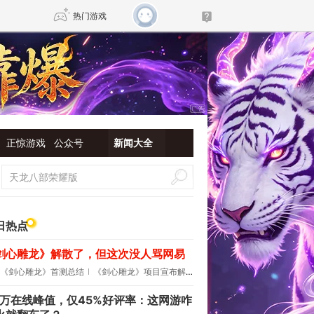
热门游戏
DNF
传奇4
剑网3旗舰版
新天龙八部
正惊游戏
公众号
新闻大全
自由
诛仙世界
新仙侠5
日热点
剑心雕龙》解散了，但这次没人骂网易
《剑心雕龙》首测总结
《剑心雕龙》项目宣布解散
.7万在线峰值，仅45%好评率：这网游咋