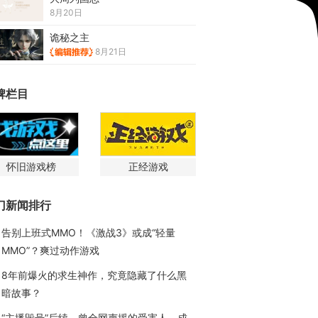
8月20日
诡秘之主
8月21日
牌栏目
怀旧游戏榜
正经游戏
门新闻排行
告别上班式MMO！《激战3》或成“轻量
MMO”？爽过动作游戏
8年前爆火的求生神作，究竟隐藏了什么黑
暗故事？
“主播毁号”后续，曾全网声援的受害人，成