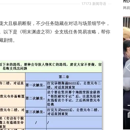
刚
17173 新闻导语
网易
庞大且极易断裂，不少任务隐藏在对话与场景细节中，
。以下是《明末渊虚之羽》全支线任务简易攻略，帮你
藏剧情。
17周年庆典 争霸赛大区火
爆开启