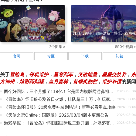
【17173首曝】冒险岛新年爵士乐祝福视
冒险岛截图
(5)
频
2个图集 »
590个视频 »
官网
专区
下载
礼包
关于
冒险岛
，
停机维护
，
星穹列车
，
突破能量
，
星星交换券
，
东
方神州
，
炫彩药剂罐
，
血月森林
，
首领奖励栏
，
维护补偿
的新闻
图个好回忆：三个月赚了1.19亿！它是国内横版网游鼻祖，150万人同时在线
2026-08-06
《冒险岛》怀旧服公测首日火爆，排队超三十万，但玩家却很不满？
2026-08-05
《冒险岛怀旧服》30级免费神装别错过！新手必看重点攻略
2026-08-05
《天使之恋Online：国际版》2026/08/04版本更新公告
2026-08-04
游戏早报：《冒险岛》怀旧服国际服二测开启，外媒盛赞《抵抗者》
2026-08-04