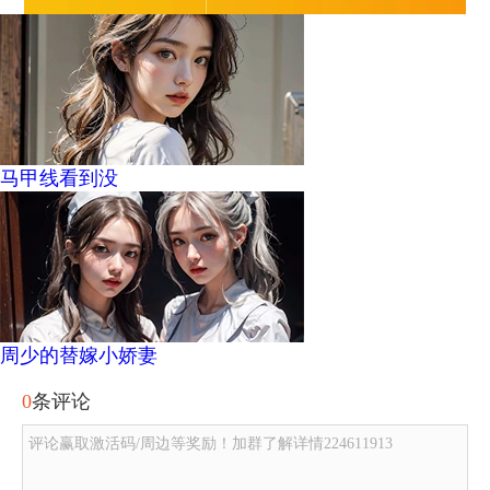
马甲线看到没
周少的替嫁小娇妻
0
条评论
评论赢取激活码/周边等奖励！加群了解详情224611913