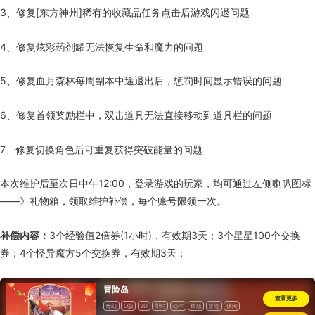
3、修复[东方神州]稀有的收藏品任务点击后游戏闪退问题
4、修复炫彩药剂罐无法恢复生命和魔力的问题
5、修复血月森林每周副本中途退出后，惩罚时间显示错误的问题
6、修复首领奖励栏中，双击道具无法直接移动到道具栏的问题
7、修复切换角色后可重复获得突破能量的问题
本次维护后至次日中午12:00，登录游戏的玩家，均可通过左侧喇叭图标
——》礼物箱，领取维护补偿，每个账号限领一次。
补偿内容：
3个经验值2倍券(1小时)，有效期3天；3个星星100个交换
券；4个怪异魔方5个交换券，有效期3天；
冒险岛
查看更多
奇幻
Q版
2D
即时
动作
横版
冒险
休闲