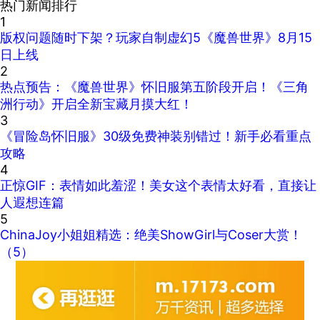
热门新闻排行
1
版权问题随时下架？玩家自制虚幻5《魔兽世界》8月15
日上线
2
热点预告：《魔兽世界》怀旧服第五阶段开启！《三角
洲行动》开启全新宝藏月摸大红！
3
《冒险岛怀旧服》30级免费神装别错过！新手必看重点
攻略
4
正惊GIF：表情如此羞涩！美女这个表情太好看，直接让
人遐想连篇
5
ChinaJoy小姐姐精选：绝美ShowGirl与Coser大赏！
（5）