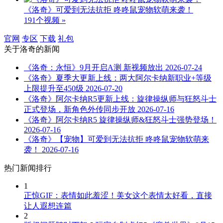
《洛奇》可爱到无法抗拒 咚咚鼠宠物软萌来袭！
191个视频 »
官网
专区
下载
礼包
关于
洛奇
的新闻
《洛奇：永恒》9月开启A测 新视频放出
2026-07-24
《洛奇》夏季大更新上线：两大阿尔卡纳新职业+等级
上限提升至450级
2026-07-20
《洛奇》阿尔卡纳R5更新上线：旋律操纵师与狂怒斗士
正式登场，新角色外传同步开放
2026-07-16
《洛奇》阿尔卡纳R5 旋律操纵师&狂怒斗士强势登场！
2026-07-16
《洛奇》【宠物】可爱到无法抗拒 咚咚鼠宠物软萌来
袭！
2026-07-16
热门新闻排行
1
正惊GIF：表情如此羞涩！美女这个表情太好看，直接
让人遐想连篇
2