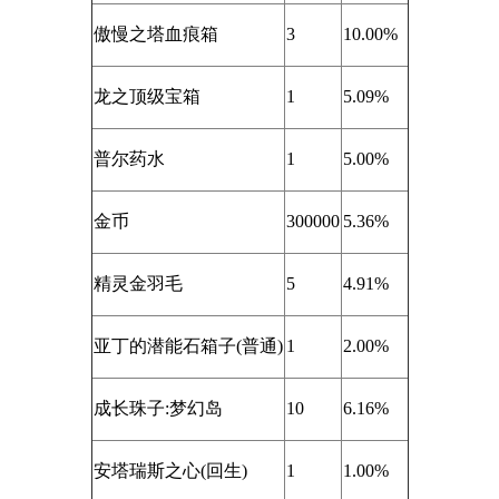
傲慢之塔血痕箱
3
10.00%
龙之顶级宝箱
1
5.09%
普尔药水
1
5.00%
金币
300000
5.36%
精灵金羽毛
5
4.91%
亚丁的潜能石箱子(普通)
1
2.00%
成长珠子:梦幻岛
10
6.16%
安塔瑞斯之心(回生)
1
1.00%