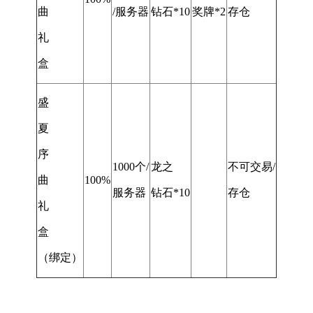
曲
/服务器
钻石*10
奖牌*2
存仓
礼
盒
盛
夏
序
1000个/
龙之
不可交易/
曲
100%
服务器
钻石*10
存仓
礼
盒
（绑定）