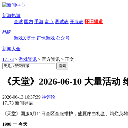
新游热游
全球
国内
手游
盘点
测试表
开服表
怀旧频道
品牌
游戏X博士
正惊游戏
公众号
新闻大全
17173
>
游戏资讯
>
官方资讯
>
正文
《天堂》2026-06-10 大量活动 
2026-06-13 16:37:39
神评论
17173 新闻导语
《天堂》国服6月11日全区全服维护，盛夏序曲礼盒、灿烂英雄
1998 一 今天