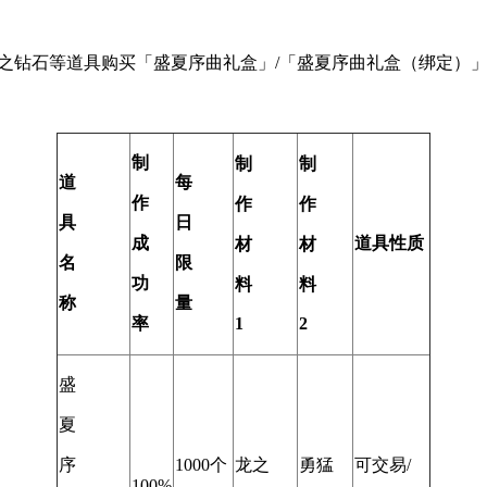
处使用龙之钻石等道具购买「盛夏序曲礼盒」/「盛夏序曲礼盒（绑定）
制
制
制
道
每
作
作
作
具
日
成
道具性质
材
材
名
限
功
料
料
称
量
率
1
2
盛
夏
序
1000个
龙之
勇猛
可交易/
100%