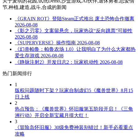
关于
麦琪的花园,试玩Demo,沙盒游戏,AI伙伴,退休勇者,恋爱情
节,种植,建造,战斗,合成
的新闻
《GRAIN ROT》登陆Steam正式推出 废土恐怖合作撤离
2026-08-08
《影之刃零》文案留悬念，玩家热议“反向跳票”可能性
2026-08-08
《SUPERVERSE》操作指南
2026-08-08
《幻兽帕鲁：帕鲁农场 1.0》让我明白了为什么大家都热
爱生存游戏
2026-08-08
《静脉注射2》开发日志2：玩家机动性
2026-08-08
热门新闻排行
1
版权问题随时下架？玩家自制虚幻5《魔兽世界》8月15
日上线
2
热点预告：《魔兽世界》怀旧服第五阶段开启！《三角
洲行动》开启全新宝藏月摸大红！
3
《冒险岛怀旧服》30级免费神装别错过！新手必看重点
攻略