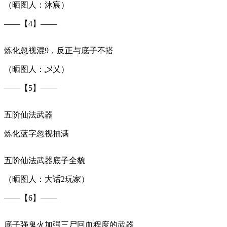
（晒图人：沐宸）
——【4】——
炼化忽视混9，反正与底子不搭
（晒图人：乄乂）
——【5】——
五阶仙法武器
炼化蓝字忽视抽满
五阶仙法武器底子全貌
（晒图人：大话2玩家）
——【6】——
底子强鬼火加强三尸回血程度的武器