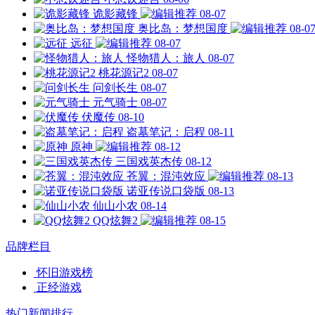
诡影藏锋
08-07
奥比岛：梦想国度
08-0
远征
08-07
怪物猎人：旅人
08-07
桃花源记2
08-07
问剑长生
08-07
元气骑士
08-07
伏魔传
08-10
盗墓笔记：启程
08-11
原神
08-12
三国戏英杰传
08-12
苍翼：混沌效应
08-13
诺亚传说口袋版
08-13
仙山小农
08-14
QQ炫舞2
08-15
品牌栏目
怀旧游戏榜
正经游戏
热门新闻排行