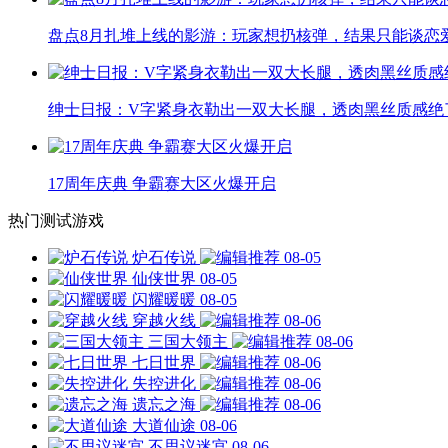
盘点8月扎堆上线的影游：玩家想扔核弹，结果只能谈恋
绅士日报：V字紧身衣勒出一双大长腿，透肉黑丝质感绝
17周年庆典 争霸赛大区火爆开启
热门测试游戏
炉石传说
08-05
仙侠世界
08-05
闪耀暖暖
08-05
穿越火线
08-06
三国大领主
08-06
七日世界
08-06
失控进化
08-06
遗忘之海
08-06
大道仙途
08-06
不思议迷宫
08-06