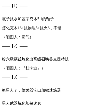
——【1】——
底子抗水加蓝字克木5.1的鞋子
炼化克木16+抗物理5+抗火6，不错
（晒图人：霸气）
——【2】——
给六级藕丝炼化出高级召唤兽支援特技
（晒图人：『杜卡迪』）
——【3】——
换男人了，给武器洗出加敏速炼器
男人武器炼化加敏速10