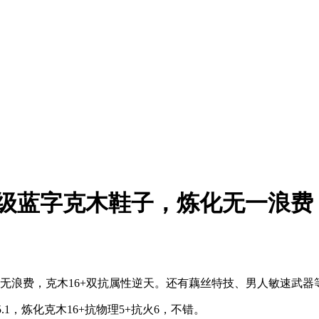
五级蓝字克木鞋子，炼化无一浪费
无浪费，克木16+双抗属性逆天。还有藕丝特技、男人敏速武器
1，炼化克木16+抗物理5+抗火6，不错。