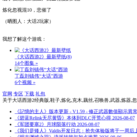
炼化忽视混10，悲催了
（晒图人：大话2玩家）
我想了解这个游戏：
《大话西游2》最新壁纸
(8)
14个图集 »
丁磊刘镇伟“大话”西游
6个视频 »
官网
专区
下载
礼包
关于
大话西游2经典版,鞋子,炼化,克木,藕丝,召唤兽,武器,炼器,
《記憶的主人》版本更新 - V1.59 - 修正武器數值顯示異
《碧蓝Relink无尽黄昏》本体到DLC开荒心得
2026-08-07
《军团要塞2》月球陨落行动
2026-08-07
《我们是矮人》Valdis开发日志：抢先体验版将于一周后