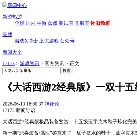
新游热游
全球
国内
手游
盘点
测试表
开服表
怀旧频道
品牌
游戏X博士
正惊游戏
公众号
新闻大全
17173
>
游戏资讯
>
官方资讯
>
正文
《大话西游2经典版》一双十
2026-06-13 16:00:37
神评论
17173 新闻导语
大话西游2经典版极品装备鉴赏！十五级蓝字克木鞋子炼化完美
新一期“悲喜装备/属性”鉴赏来了，底子抗水的鞋子，蓝字克木5.