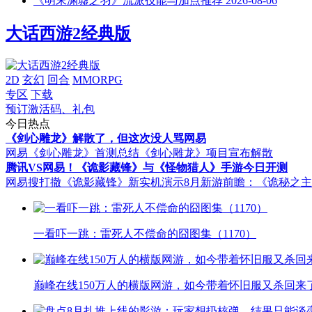
《明末渊墟之羽》流派技能与加点推荐
2026-08-06
大话西游2经典版
2D
玄幻
回合
MMORPG
专区
下载
预订激活码、礼包
今日热点
《剑心雕龙》解散了，但这次没人骂网易
网易《剑心雕龙》首测总结
《剑心雕龙》项目宣布解散
腾讯VS网易！《诡影藏锋》与《怪物猎人》手游今日开测
网易搜打撤《诡影藏锋》新实机演示
8月新游前瞻：《诡秘之
一看吓一跳：雷死人不偿命的囧图集（1170）
巅峰在线150万人的横版网游，如今带着怀旧服又杀回来