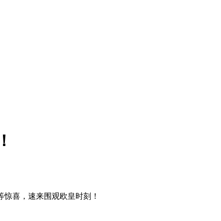
！
等惊喜，速来围观欧皇时刻！