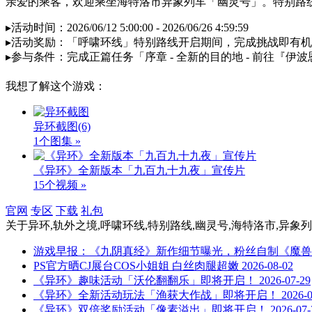
亲爱的乘客，欢迎乘坐海特洛市异象列车「幽灵号」。特别路
▸活动时间：2026/06/12 5:00:00 - 2026/06/26 4:59:59
▸活动奖励：「呼啸环线」特别路线开启期间，完成挑战即有机会获得
▸参与条件：完成正篇任务「序章 - 全新的目的地 - 前往『伊
我想了解这个游戏：
异环截图
(6)
1个图集 »
《异环》全新版本「九百九十九夜」宣传片
15个视频 »
官网
专区
下载
礼包
关于
异环,轨外之境,呼啸环线,特别路线,幽灵号,海特洛市,异象列
游戏早报：《九阴真经》新作细节曝光，粉丝自制《魔兽
PS官方晒CJ展台COS小姐姐 白丝肉腿超嫩
2026-08-02
《异环》趣味活动「沃伦翻翻乐」即将开启！
2026-07-29
《异环》全新活动玩法「渔获大作战」即将开启！
2026-
《异环》双倍奖励活动「像素溢出」即将开启！
2026-07-