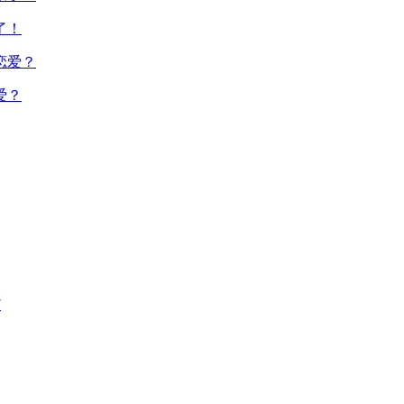
了！
爱？
7