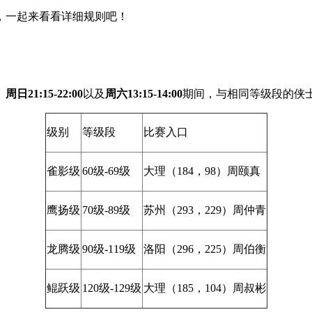
，一起来看看详细规则吧！
日21:15-22:00
以及
周六13:15-14:00
期间，与相同等级段的侠
级别
等级段
比赛入口
雀影级
60级-69级
大理（184，98）周颐真
鹰扬级
70级-89级
苏州（293，229）周仲青
龙腾级
90级-119级
洛阳（296，225）周伯衡
鲲跃级
120级-129级
大理（185，104）周叔彬