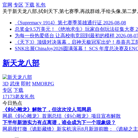
官网
专区
下载
礼包
关于
新天龙八部,拭剑天下,第七赛季,再战群雄,手绘头像,第二梦
《Supremacy 1914》第七赛季英雄通行证
2026-08-08
总奖金9.5万美元！《绝地求生》玩家自创玩法征集大赛
2
为每一份热爱搭台 让高校电竞回到最初的模样
2026-08-0
《天下3》顶级对决落幕，启神天极冠军出炉！恭喜共工
SNK出展ChinaJoy2026圆满落幕！ SCS 年度总决赛及
新天龙八部
3D
武侠
即时
MMORPG
专区
下载
17173老友礼包
今日热点
《剑心雕龙》解散了，但这次没人骂网易
网易《剑心雕龙》首测总结
《剑心雕龙》项目宣布解散
下半年新游实力有点离谱，谁会成为下一个现象级？
网易搜打撤《诡影藏锋》新实机演示
8月新游前瞻：《诡秘之