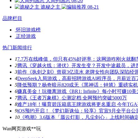
大周列国志
08-20
诡秘之主
08-21
品牌栏目
怀旧游戏榜
正经游戏
热门新闻排行
1
7.7万在线峰值，但只有45%好评率：这网游咋刚火就翻
2
腾讯《穿越火线：潜伏》开发生变？开发中途裁员，进
3
前作《执剑之刻》曾获3亿流水 老牌女性向团队深陷经
4
DeepSeek入局游戏，高薪招聘游戏AI程序员，月薪近百
5
降低预期？杨奇暗示820或无《黑神话：钟馗》重磅实
6
赚真美金！玩撤离游戏《BR1: Infinite》每小时可赚10美
7
腾讯《王者万象棋》公测定档 全网预约突破5000万
8
难产18年！曝育碧压箱底王牌游戏将更名重启 今年TG
9
iOS预约开启！《梦幻新诛仙：轻享》官宣9月全平台公
10
《鸣潮》3.6版本「蜃云灯影，凡尘剑心」上线时间确
Wan网页游戏**玩