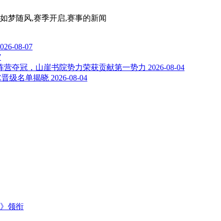
,如梦随风,赛季开启,赛事
的新闻
026-08-07
7
阵营夺冠，山崖书院势力荣获贡献第一势力
2026-08-04
ENC晋级名单揭晓
2026-08-04
主》领衔