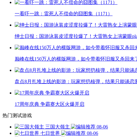
一看吓一跳：雷死人不偿命的囧图集（1171）
绅士日报：国游泳装皮涩度拉爆了！大雷熟女上演蒙眼pla
巅峰在线150万人的横版网游，如今带着怀旧服又杀回来
盘点8月扎堆上线的影游：玩家想扔核弹，结果只能谈恋
17周年庆典 争霸赛大区火爆开启
热门测试游戏
三国大领主
08-06
七日世界
08-06