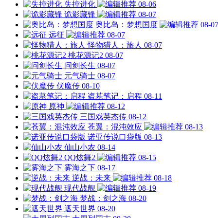
失控进化
08-06
诡影藏锋
08-07
奥比岛：梦想国度
08-0
远征
08-07
怪物猎人：旅人
08-07
桃花源记2
08-07
问剑长生
08-07
元气骑士
08-07
伏魔传
08-10
盗墓笔记：启程
08-11
原神
08-12
三国戏英杰传
08-12
苍翼：混沌效应
08-13
诺亚传说口袋版
08-13
仙山小农
08-14
QQ炫舞2
08-15
雾海之下
08-17
逆战：未来
08-18
现代战舰
08-19
梦战：剑之海
08-20
遮天世界
08-20