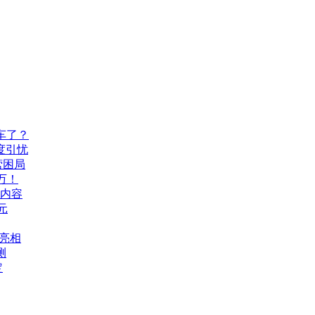
车了？
度引忧
营困局
万！
机内容
元
A亮相
测
定