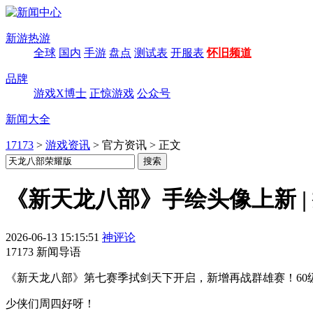
新游热游
全球
国内
手游
盘点
测试表
开服表
怀旧频道
品牌
游戏X博士
正惊游戏
公众号
新闻大全
17173
>
游戏资讯
>
官方资讯
>
正文
《新天龙八部》手绘头像上新 
2026-06-13 15:15:51
神评论
17173 新闻导语
《新天龙八部》第七赛季拭剑天下开启，新增再战群雄赛！60
少侠们周四好呀！