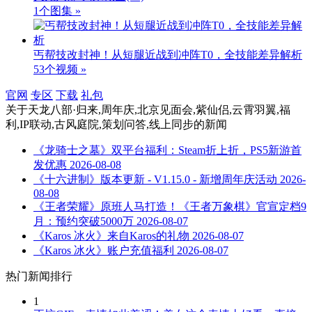
1个图集 »
丐帮技改封神！从短腿近战到冲阵T0，全技能差异解析
53个视频 »
官网
专区
下载
礼包
关于
天龙八部·归来,周年庆,北京见面会,紫仙侣,云霄羽翼,福
利,IP联动,古风庭院,策划问答,线上同步
的新闻
《龙骑士之墓》双平台福利：Steam折上折，PS5新游首
发优惠
2026-08-08
《十六进制》版本更新 - V1.15.0 - 新增周年庆活动
2026-
08-08
《王者荣耀》原班人马打造！《王者万象棋》官宣定档9
月：预约突破5000万
2026-08-07
《Karos 冰火》来自Karos的礼物
2026-08-07
《Karos 冰火》账户充值福利
2026-08-07
热门新闻排行
1