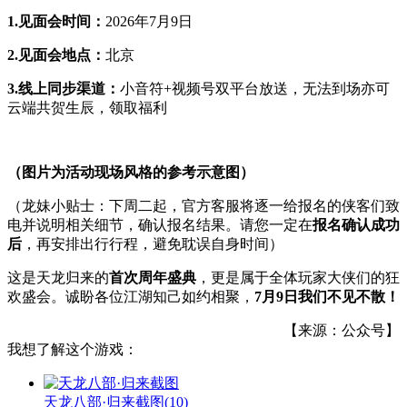
1.见面会时间：
2026年7月9日
2.见面会地点：
北京
3.线上同步渠道：
小音符+视频号双平台放送，无法到场亦可
云端共贺生辰，领取福利
（图片为活动现场风格的参考示意图）
（龙妹小贴士：下周二起，官方客服将逐一给报名的侠客们致
电并说明相关细节，确认报名结果。请您一定在
报名确认成功
后
，再安排出行行程，避免耽误自身时间）
这是天龙归来的
首次周年盛典
，更是属于全体玩家大侠们的狂
欢盛会。诚盼各位江湖知己如约相聚，
7月9日我们不见不散！
【来源：公众号】
我想了解这个游戏：
天龙八部·归来截图
(10)