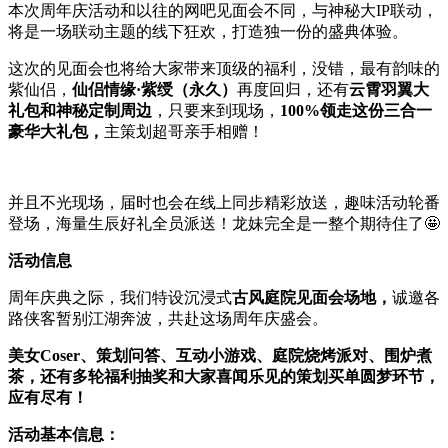
本次周年庆活动和以往的网吧见面会不同，与神秘大IP联动，
将是一场联动主题的线下狂欢，打造独一份的盛典体验。
这次的见面会也将给大家带来顶级的福利，没错，最有韵味的
紫仙侣，
仙侣情缘·紫绶（永久）
再度回归，还有
云霄羽翼大
礼包和神秘定制周边
，只要来到现场，
100%领走这份三合一
豪华大礼包，
主策划超哥亲手相赠！
并且不光现场，届时也会在线上同步精彩放送，趣味活动轮番
登场，海量生辰好礼全员派送！龙妹完全是一整个期待住了🤩
活动信息
周年庆典之际，我们特设沉浸式
古风庭院见面会场地，
诚邀各
路侠客暂别江湖奔波，共赴这场周年庆盛会。
美女Coser、策划问答、互动小游戏、庭院烧烤派对、围炉煮
茶，还有多轮福利抽奖和大家喜闻乐见的策划买单圆梦环节，
应有尽有！
活动基本信息：