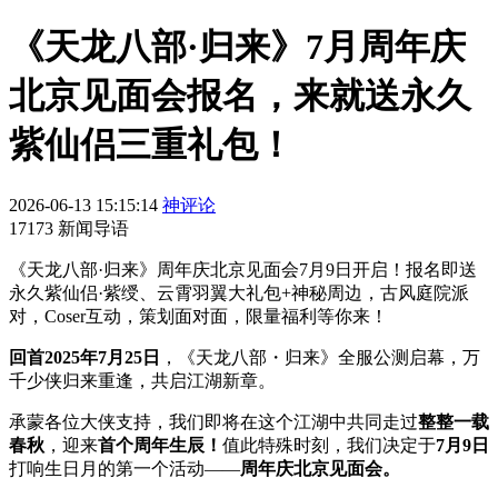
《天龙八部·归来》7月周年庆
北京见面会报名，来就送永久
紫仙侣三重礼包！
2026-06-13 15:15:14
神评论
17173 新闻导语
《天龙八部·归来》周年庆北京见面会7月9日开启！报名即送
永久紫仙侣·紫绶、云霄羽翼大礼包+神秘周边，古风庭院派
对，Coser互动，策划面对面，限量福利等你来！
回首2025年7月25日
，《天龙八部・归来》全服公测启幕，万
千少侠归来重逢，共启江湖新章。
承蒙各位大侠支持，我们即将在这个江湖中共同走过
整整一载
春秋
，迎来
首个周年生辰！
值此特殊时刻，我们决定于
7月9日
打响生日月的第一个活动——
周年庆北京见面会。