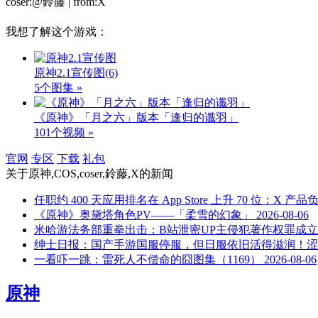
coser:@鈴藤 | from:X
我想了解这个游戏：
原神2.1宣传图
(6)
5个图集 »
《原神》「月之六」版本「逢归的谶羽」
101个视频 »
官网
专区
下载
礼包
关于
原神,COS,coser,鈴藤,X
的新闻
任职约 400 天应用排名在 App Store 上升 70 位：X
《原神》奥黛塔角色PV——「柔雪的幻象」
2026-08-06
米哈游法务部重拳出击：B站泄密UP主侵犯著作权罪成立
绅士日报：国产手游国服停服，但日服依旧活得滋润！涩
一看吓一跳：雷死人不偿命的囧图集（1169）
2026-08-06
原神