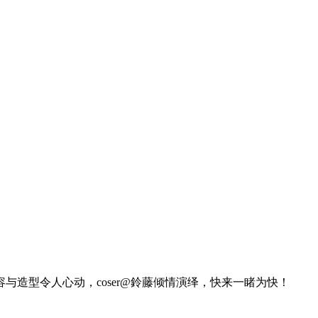
妆容与造型令人心动，coser@鈴藤倾情演绎，快来一睹为快！