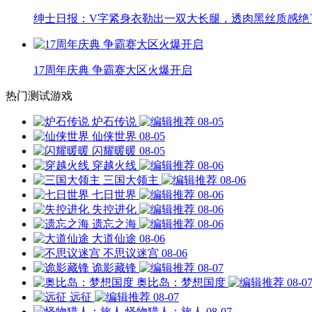
绅士日报：V字紧身衣勒出一双大长腿，透肉黑丝质感绝
17周年庆典 争霸赛大区火爆开启
热门测试游戏
炉石传说
08-05
仙侠世界
08-05
闪耀暖暖
08-05
穿越火线
08-06
三国大领主
08-06
七日世界
08-06
失控进化
08-06
遗忘之海
08-06
大道仙途
08-06
不思议迷宫
08-06
诡影藏锋
08-07
奥比岛：梦想国度
08-0
远征
08-07
怪物猎人：旅人
08-07