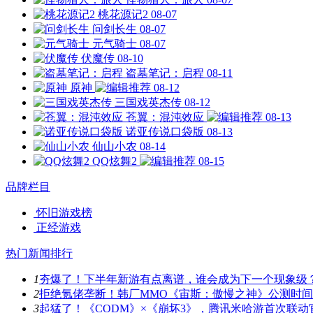
桃花源记2
08-07
问剑长生
08-07
元气骑士
08-07
伏魔传
08-10
盗墓笔记：启程
08-11
原神
08-12
三国戏英杰传
08-12
苍翼：混沌效应
08-13
诺亚传说口袋版
08-13
仙山小农
08-14
QQ炫舞2
08-15
品牌栏目
怀旧游戏榜
正经游戏
热门新闻排行
1
夯爆了！下半年新游有点离谱，谁会成为下一个现象级
2
拒绝氪佬垄断！韩厂MMO《宙斯：傲慢之神》公测时
3
起猛了！《CODM》×《崩坏3》，腾讯米哈游首次联动