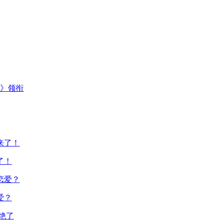
主》领衔
了！
爱？