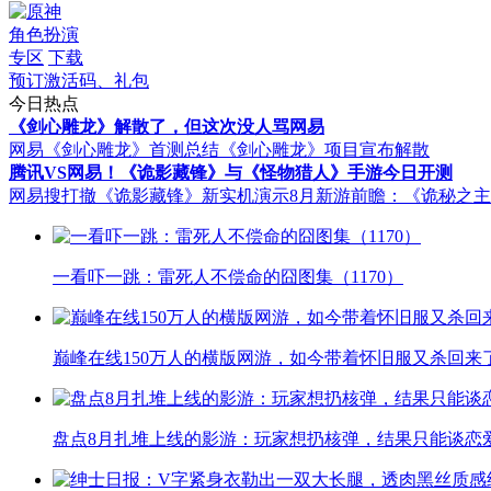
角色扮演
专区
下载
预订激活码、礼包
今日热点
《剑心雕龙》解散了，但这次没人骂网易
网易《剑心雕龙》首测总结
《剑心雕龙》项目宣布解散
腾讯VS网易！《诡影藏锋》与《怪物猎人》手游今日开测
网易搜打撤《诡影藏锋》新实机演示
8月新游前瞻：《诡秘之
一看吓一跳：雷死人不偿命的囧图集（1170）
巅峰在线150万人的横版网游，如今带着怀旧服又杀回来
盘点8月扎堆上线的影游：玩家想扔核弹，结果只能谈恋