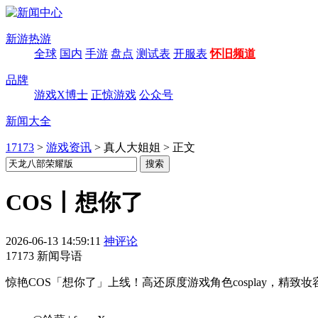
新游热游
全球
国内
手游
盘点
测试表
开服表
怀旧频道
品牌
游戏X博士
正惊游戏
公众号
新闻大全
17173
>
游戏资讯
>
真人大姐姐
>
正文
COS丨想你了
2026-06-13 14:59:11
神评论
17173 新闻导语
惊艳COS「想你了」上线！高还原度游戏角色cosplay，精致