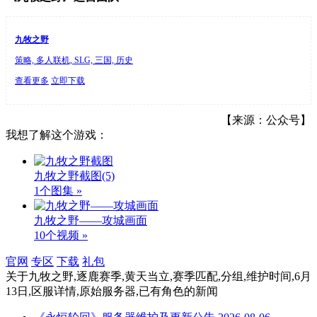
九牧之野
策略, 多人联机, SLG, 三国, 历史
查看更多
立即下载
【来源：公众号】
我想了解这个游戏：
九牧之野截图
(5)
1个图集 »
九牧之野——攻城画面
10个视频 »
官网
专区
下载
礼包
关于
九牧之野,逐鹿赛季,黄天当立,赛季匹配,分组,维护时间,6月
13日,区服详情,原始服务器,已有角色
的新闻