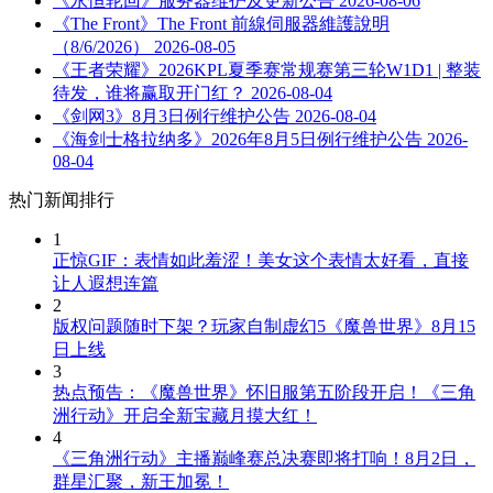
《永恒轮回》服务器维护及更新公告
2026-08-06
《The Front》The Front 前線伺服器維護說明
（8/6/2026）
2026-08-05
《王者荣耀》2026KPL夏季赛常规赛第三轮W1D1 | 整装
待发，谁将赢取开门红？
2026-08-04
《剑网3》8月3日例行维护公告
2026-08-04
《海剑士格拉纳多》2026年8月5日例行维护公告
2026-
08-04
热门新闻排行
1
正惊GIF：表情如此羞涩！美女这个表情太好看，直接
让人遐想连篇
2
版权问题随时下架？玩家自制虚幻5《魔兽世界》8月15
日上线
3
热点预告：《魔兽世界》怀旧服第五阶段开启！《三角
洲行动》开启全新宝藏月摸大红！
4
《三角洲行动》主播巅峰赛总决赛即将打响！8月2日，
群星汇聚，新王加冕！