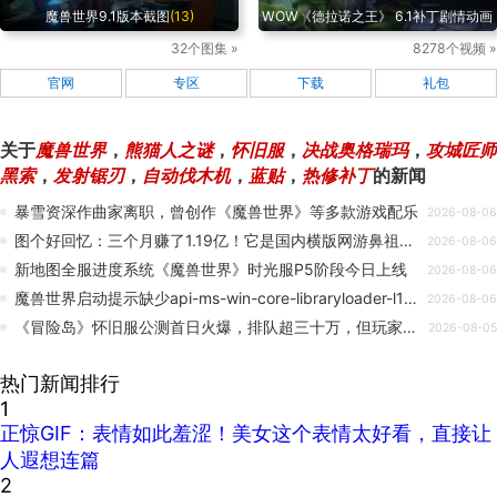
魔兽世界9.1版本截图
(13)
WOW《德拉诺之王》 6.1补丁剧情动画
32个图集 »
8278个视频 »
官网
专区
下载
礼包
关于
魔兽世界
，
熊猫人之谜
，
怀旧服
，
决战奥格瑞玛
，
攻城匠师
黑索
，
发射锯刃
，
自动伐木机
，
蓝贴
，
热修补丁
的新闻
暴雪资深作曲家离职，曾创作《魔兽世界》等多款游戏配乐
2026-08-06
图个好回忆：三个月赚了1.19亿！它是国内横版网游鼻祖，150万人同时在线
2026-08-06
新地图全服进度系统《魔兽世界》时光服P5阶段今日上线
2026-08-06
魔兽世界启动提示缺少api-ms-win-core-libraryloader-l1-2-0.dll？完整修复解决教程
2026-08-06
《冒险岛》怀旧服公测首日火爆，排队超三十万，但玩家却很不满？
2026-08-05
热门新闻排行
1
正惊GIF：表情如此羞涩！美女这个表情太好看，直接让
人遐想连篇
2