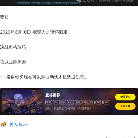
蓝贴
2026年6月10日-熊猫人之谜怀旧服
决战奥格瑞玛
攻城匠师黑索
发射锯刃现在可以对自动伐木机造成伤害。
魔兽世界
查看更多
即时
PK
副本
动作
冒险
开放世界
海外
怀旧
立即下载
所以，我们应当如何评价《军团再临》？
再逛逛>>