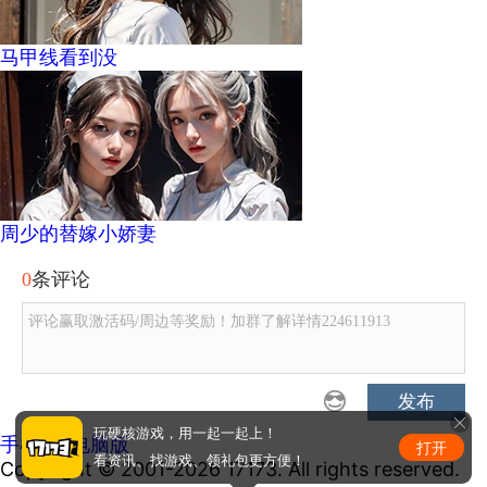
马甲线看到没
周少的替嫁小娇妻
0
条评论
评论赢取激活码/周边等奖励！加群了解详情224611913
发布
玩硬核游戏，用一起一起上！
手机版
|
电脑版
打开
看资讯、找游戏、领礼包更方便！
Copyright © 2001-2026 17173. All rights reserved.