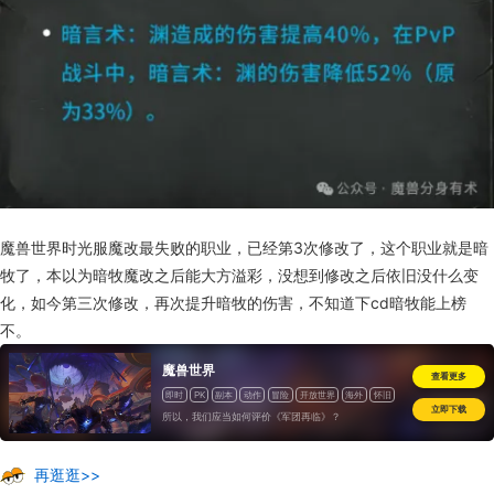
魔兽世界时光服魔改最失败的职业，已经第3次修改了，这个职业就是暗
牧了，本以为暗牧魔改之后能大方溢彩，没想到修改之后依旧没什么变
化，如今第三次修改，再次提升暗牧的伤害，不知道下cd暗牧能上榜
不。
魔兽世界
查看更多
即时
PK
副本
动作
冒险
开放世界
海外
怀旧
立即下载
所以，我们应当如何评价《军团再临》？
再逛逛>>