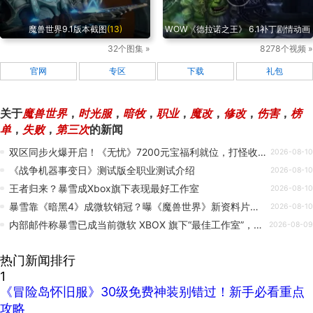
魔兽世界9.1版本截图
(13)
WOW《德拉诺之王》 6.1补丁剧情动画
32个图集 »
8278个视频 »
官网
专区
下载
礼包
关于
魔兽世界
，
时光服
，
暗牧
，
职业
，
魔改
，
修改
，
伤害
，
榜
单
，
失败
，
第三次
的新闻
双区同步火爆开启！《无忧》7200元宝福利就位，打怪收益拉满！
2026-08-10
《战争机器事变日》测试版全职业测试介绍
2026-08-10
王者归来？暴雪成Xbox旗下表现最好工作室
2026-08-10
暴雪靠《暗黑4》成微软销冠？曝《魔兽世界》新资料片将至
2026-08-10
内部邮件称暴雪已成当前微软 XBOX 旗下“最佳工作室”，年度营收创史上第三高
2026-08-09
热门新闻排行
1
《冒险岛怀旧服》30级免费神装别错过！新手必看重点
攻略