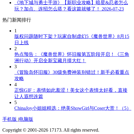
《地下城与勇士手游》【新职业攻略】暗星&忍者怎么
玩？加点、连招怎么搭？看这篇就够了！
2026-07-23
热门新闻排行
1
版权问题随时下架？玩家自制虚幻5《魔兽世界》8月15
日上线
2
热点预告：《魔兽世界》怀旧服第五阶段开启！《三角
洲行动》开启全新宝藏月摸大红！
3
《冒险岛怀旧服》30级免费神装别错过！新手必看重点
攻略
4
正惊GIF：表情如此羞涩！美女这个表情太好看，直接
让人遐想连篇
5
ChinaJoy小姐姐精选：绝美ShowGirl与Coser大赏！（5）
手机版
|
电脑版
Copyright © 2001-2026 17173. All rights reserved.