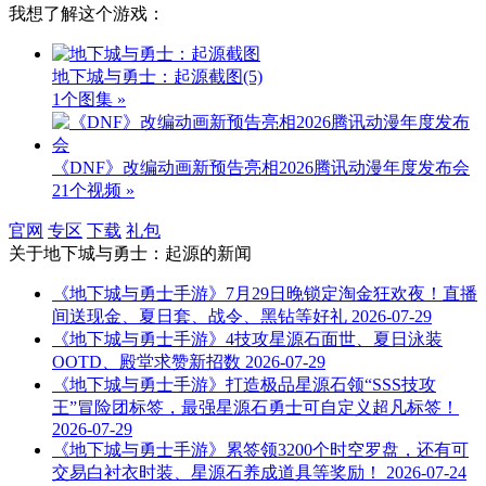
我想了解这个游戏：
地下城与勇士：起源截图
(5)
1个图集 »
《DNF》改编动画新预告亮相2026腾讯动漫年度发布会
21个视频 »
官网
专区
下载
礼包
关于
地下城与勇士：起源
的新闻
《地下城与勇士手游》7月29日晚锁定淘金狂欢夜！直播
间送现金、夏日套、战令、黑钻等好礼
2026-07-29
《地下城与勇士手游》4技攻星源石面世、夏日泳装
OOTD、殿堂求赞新招数
2026-07-29
《地下城与勇士手游》打造极品星源石领“SSS技攻
王”冒险团标签，最强星源石勇士可自定义超凡标签！
2026-07-29
《地下城与勇士手游》累签领3200个时空罗盘，还有可
交易白衬衣时装、星源石养成道具等奖励！
2026-07-24