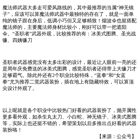
魔法师武器大多走可爱风路线的，其中最推荐的当属“神无镜
子”，应该可以算魔法师武器中最独特的存在了，就是一面单
纯的镜子跟在身后，低调小巧但又足够精致！烟波伞也挺搭配
魔法师的，主要魔法师身材比较小，刚好可以带一把遮阳
伞。“圣职者”武器外观，比较推荐的有：冰美式图腾、圣光战
镰、四姨镰刀
圣职者武器感觉没有太多出彩的设计，最近让人眼前一亮的还
是周年庆免费送的冰美式图腾，感觉圣职者还得带上大镰刀才
足够霸气。除此外还有2个职业比较特殊，“蓝拳”和“女蓝
拳”尤为推荐二觉武器装扮，插在地上有隐藏特效，可以算顶
尖设计外观了。
以上呢就是各个职业中比较热门好看的武器装扮了，抛开属性
更多看外观，如杀生丸太刀、小白蛇、神无镜子、冰美式图腾
等，实际上也还挺不错的，希望策划以后多推出点好看的武器
装扮咯！
【来源：公众号】