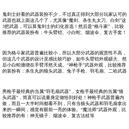
鬼剑士好看的武器装扮不少，不过真正得到大部分玩家认可的
武器也就上面这几个了，尤其像“魔剑、杀生丸太刀、白剑”这
3把武器，可以算鬼剑士的幻化首选！然后是“格斗家”，比较
推荐的武器装扮有：牛头臂铠、小白蛇、烟波伞、复古手套！
因为格斗家武器普遍比较小，所以大部分武器的观赏性不高，
但这几个武器的设计灵感比较巧妙，如牛头臂铠外观硕大、然
后小白蛇缠绕在手臂浑然天成。“神枪手”武器外观，比较推荐
的装扮有：杀生丸的狼头武器、兔子手枪、羽毛扇、二哈武器
男枪手最经典的当属“羽毛扇武器”，女枪手最经典的当属“狼
头武器”，简直可以说量身定做恰到好处！神枪手武器普遍内
敛，而且一大半时间都看不到，只有当狼头武器和羽毛扇拿出
来的一瞬间，感觉有眼前一亮的体验。“魔法师”武器外观，比
较推荐的有：神无镜子、烟波伞、复古法杖等