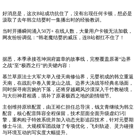
好消息是，这次B站成功抗住了，没有出现任何卡顿，想必是
汲取了去年韩立结婴时一集播出时的经验教训。
当时开播瞬间涌入50万+ 在线人数，大量用户卡顿无法加载，
网友纷纷调侃：“韩老魔结婴的威压，连B站都扛不住了！
据悉，本季承接苍坤洞府篇章的故事线，完整覆盖原著“边界
之战”至“极西之行”的关键内容：
慕兰草原法士大军大举入侵天南修仙界，元婴初成的韩立重返
天南，在战乱中卷入黄龙山之战、边界大决战等经典名场面，
同时探寻南宫婉的下落，还将穿越飓风沙漠深入千竹教秘境，
与大衍神君相遇，填补了原著极西之地的剧情细节。
主创维持原班配置，由王裕仁担任总导演，钱文青继续为韩立
配音，核心配音阵容全程保留，技术层面全面升级虚幻5引
擎，重构粒子特效系统并加入动态光影追踪技术，针对元婴期
修士斗法、大规模军团战做了专项优化，飞剑轨迹、灵力碰撞
与环境互动的写实度大幅提升。