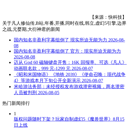
【来源：快科技】
关于
凡人修仙传,B站,年番,开播,同时在线,韩立,虚幻5引擎,边界
之战,元婴期,大衍神君
的新闻
国内知名非盈利字幕组倒了 现实所迫无能为力
2026-08-
08
国内知名非盈利字幕组倒了 官方：现实所迫无能为力
2026-08-08
迈从 God 60 磁轴键盘开售：16K 回报率、可选《凡人》
动画联名款，999 元-1299 元
2026-08-07
《昭和米国物语》《地铁 2039》《使命召唤：现代战争
4》等游戏本月下旬公开全新演示
2026-08-07
米哈游法务部：未经授权发布游戏泄密视频，两名泄密
人员被判刑
2026-08-05
热门新闻排行
1
版权问题随时下架？玩家自制虚幻5《魔兽世界》8月15
日上线