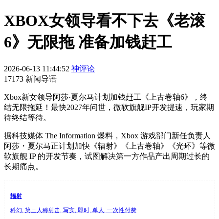
XBOX女领导看不下去《老滚
6》无限拖 准备加钱赶工
2026-06-13 11:44:52
神评论
17173 新闻导语
Xbox新女领导阿莎·夏尔马计划加钱赶工《上古卷轴6》，终
结无限拖延！最快2027年问世，微软旗舰IP开发提速，玩家期
待终结等待。
据科技媒体 The Information 爆料，Xbox 游戏部门新任负责人
阿莎・夏尔马正计划加快《辐射》《上古卷轴》《光环》等微
软旗舰 IP 的开发节奏，试图解决第一方作品产出周期过长的
长期痛点。
辐射
科幻, 第三人称射击, 写实, 即时, 单人, 一次性付费