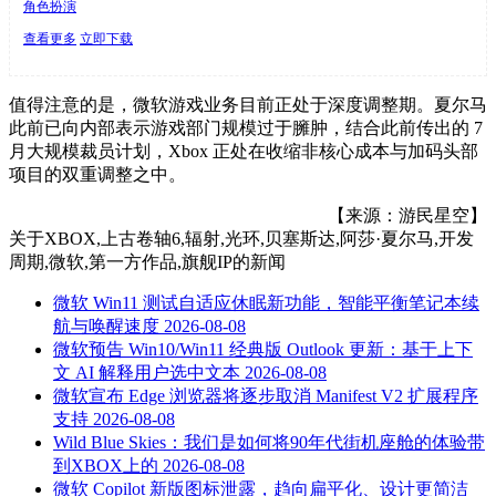
角色扮演
查看更多
立即下载
值得注意的是，微软游戏业务目前正处于深度调整期。夏尔马
此前已向内部表示游戏部门规模过于臃肿，结合此前传出的 7
月大规模裁员计划，Xbox 正处在收缩非核心成本与加码头部
项目的双重调整之中。
【来源：游民星空】
关于
XBOX,上古卷轴6,辐射,光环,贝塞斯达,阿莎·夏尔马,开发
周期,微软,第一方作品,旗舰IP
的新闻
微软 Win11 测试自适应休眠新功能，智能平衡笔记本续
航与唤醒速度
2026-08-08
微软预告 Win10/Win11 经典版 Outlook 更新：基于上下
文 AI 解释用户选中文本
2026-08-08
微软宣布 Edge 浏览器将逐步取消 Manifest V2 扩展程序
支持
2026-08-08
Wild Blue Skies：我们是如何将90年代街机座舱的体验带
到XBOX上的
2026-08-08
微软 Copilot 新版图标泄露，趋向扁平化、设计更简洁