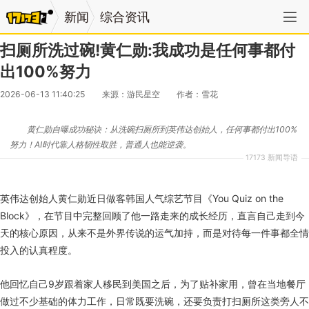
新闻
综合资讯
扫厕所洗过碗!黄仁勋:我成功是任何事都付
出100%努力
2026-06-13 11:40:25
来源：游民星空
作者：雪花
黄仁勋自曝成功秘诀：从洗碗扫厕所到英伟达创始人，任何事都付出100%
努力！AI时代靠人格韧性取胜，普通人也能逆袭。
17173 新闻导语
英伟达创始人黄仁勋近日做客韩国人气综艺节目《You Quiz on the
Block》，在节目中完整回顾了他一路走来的成长经历，直言自己走到今
天的核心原因，从来不是外界传说的运气加持，而是对待每一件事都全情
投入的认真程度。
他回忆自己9岁跟着家人移民到美国之后，为了贴补家用，曾在当地餐厅
做过不少基础的体力工作，日常既要洗碗，还要负责打扫厕所这类旁人不