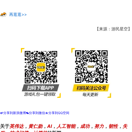
再逛逛>>
【来源：游民星空】
分享到新浪微博
分享到微信
分享到QQ空间
t
w
z
关于
英伟达
，
黄仁勋
，
AI
，
人工智能
，
成功
，
努力
，
韧性
，
失