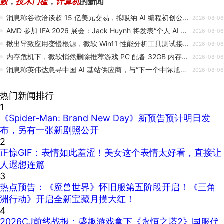
败
，
技术门槛
，
计算机
的新闻
消息称谷歌洽谈超 15 亿美元交易，拟吸纳 AI 编程初创公司 Mechanize 人才并获取技术授权
2026-08-06
AMD 参加 IFA 2026 展会：Jack Huynh 将发表“个人 AI 时代”主题演讲
2026-08-06
揪出导致应用变慢根源，微软 Win11 性能分析工具测试接入 AI
2026-08-06
内存危机下，微软悄然删除推荐游戏 PC 配备 32GB 内存的指南
2026-08-06
消息称英伟达急寻中国 AI 基站供应商，与“下一个中际旭创”合作开发 6G 基站
2026-08-06
热门新闻排行
1
《Spider-Man: Brand New Day》新预告预计明日发
布，另有一张新剧照公开
2
正惊GIF：表情如此羞涩！美女这个表情太好看，直接让
人遐想连篇
3
热点预告：《魔兽世界》怀旧服第五阶段开启！《三角
洲行动》开启全新宝藏月摸大红！
4
2026CJ前线战报：盛趣游戏拿下《永恒之塔2》国服代