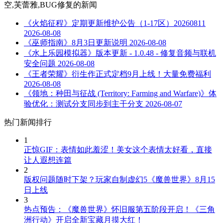
空,芙蕾雅,BUG修复
的新闻
《火焰征程》定期更新维护公告（1-17区）20260811
2026-08-08
《巫师指南》8月3日更新说明
2026-08-08
《水上乐园模拟器》版本更新 - 1.0.48 - 修复音频与联机
安全问题
2026-08-08
《王者荣耀》衍生作正式定档9月上线！大量免费福利
2026-08-08
《领地：种田与征战 (Territory: Farming and Warfare)》体
验优化：测试分支同步到主干分支
2026-08-07
热门新闻排行
1
正惊GIF：表情如此羞涩！美女这个表情太好看，直接
让人遐想连篇
2
版权问题随时下架？玩家自制虚幻5《魔兽世界》8月15
日上线
3
热点预告：《魔兽世界》怀旧服第五阶段开启！《三角
洲行动》开启全新宝藏月摸大红！