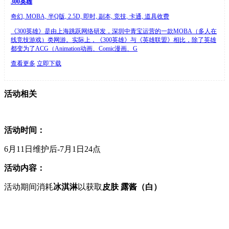
300英雄
奇幻, MOBA, 半Q版, 2.5D, 即时, 副本, 竞技, 卡通, 道具收费
《300英雄》是由上海跳跃网络研发，深圳中青宝运营的一款MOBA（多人在
线竞技游戏）类网游。实际上，《300英雄》与《英雄联盟》相比，除了英雄
都变为了ACG（Animation动画、Comic漫画、G
查看更多
立即下载
活动相关
活动时间：
6月11日维护后-7月1日24点
活动内容：
活动期间消耗
冰淇淋
以获取
皮肤 露酱（白）