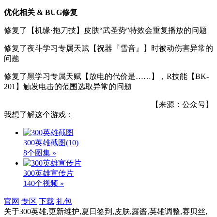
优化相关 & BUG修复
修复了【机缘·拖刀技】皮肤“武圣势”特效会重复播放的问题
修复了夜斗学习专属天赋【祝器『雪音』】时被动伤害异常的
问题
修复了黑学习专属天赋【放电的代价是……】，R技能【BK-
201】触发电击的范围选取异常的问题
【来源：公众号】
我想了解这个游戏：
300英雄截图
(10)
8个图集 »
300英雄宣传片
140个视频 »
官网
专区
下载
礼包
关于
300英雄,更新维护,夏日签到,皮肤,露酱,英雄调整,赛贝丝,