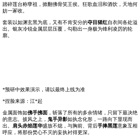
踏碎莲台称孽祖，掀翻佛骨笑王侯。狂歌血泪和酒饮，天地何
妨一冢收。
套装以如渊玄黑为底，又有不肯安分的
夺目猩红
自衣间各处溢
出。银灰冷锐金属层层压覆，勾勒出一身极为锋利凌厉的轮
廓。
*预研中效果演示，请以最终上线为准
*捏脸来源：江*起
金属面饰如
佛手拂面
，斩落了所有的多余情绪，只留下最决绝
的意志。披风之上，
鬼手异影
如执念化形，一路向下显现而
出。
肩头赤焰莲华
盛放不熄，与胸前、背后
手捧黑莲
意象互相
呼应，将那份焚心不灭的妄执衬得更深。