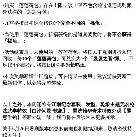
•购买「莲莲荷包」存在上限，该上限
不包
含
通过返还规则额
外获得的「莲莲荷包」；
•九宫格棋盘初始会赠送
8个完全不同的「福龟」
；
•当使用「莲莲荷包」祈福获得的是
道具奖励
时，将
不会获得
「福龟」
；
•活动结束后，未使用的「莲莲荷包」将按以下规则进行系统
回收：每
16个「莲莲荷包」
可兑换为
1个「袅袅之音·绑」
。不
足16个的部分，将按
1:10
兑换为
长鸣玉
。
•本次奖励新增全屏题跋，可在情景中使用，建议游侠更新至
最新包体，以获得完整体验。
以上之外，本周还将有
江南纪念套装、发型、乾象主题无名枪
法武学特效【白泽问灵·乾象】、墨洗翰华奇术特效外观【墨
意千钧】
等新外观上线，我们将在后续带来更多展示。
关于6月26日暑期版本的更多前瞻也将陆续到来，敬请游侠持
续关注！