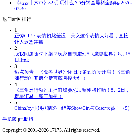
《燕云十六声》8-9月玩什么？5分钟全爆料全解读
2026-
07-30
热门新闻排行
1
正惊GIF：表情如此羞涩！美女这个表情太好看，直接
让人遐想连篇
2
版权问题随时下架？玩家自制虚幻5《魔兽世界》8月15
日上线
3
热点预告：《魔兽世界》怀旧服第五阶段开启！《三角
洲行动》开启全新宝藏月摸大红！
4
《三角洲行动》主播巅峰赛总决赛即将打响！8月2日，
群星汇聚，新王加冕！
5
ChinaJoy小姐姐精选：绝美ShowGirl与Coser大赏！（5）
手机版
|
电脑版
Copyright © 2001-2026 17173. All rights reserved.