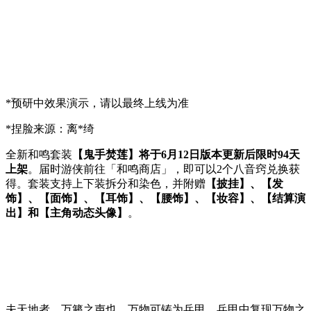
*预研中效果演示，请以最终上线为准
*捏脸来源：离*绮
全新和鸣套装
【鬼手焚莲】将于6月12日版本更新后限时94天
上架
。届时游侠前往「和鸣商店」，即可以2个八音窍兑换获
得。套装支持上下装拆分和染色，并附赠
【披挂】、【发
饰】、【面饰】、【耳饰】、【腰饰】、【妆容】、【结算演
出】和【主角动态头像】
。
夫天地者，万籁之声也。万物可铸为兵甲，兵甲中复现万物之