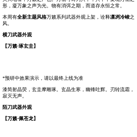
形，凝万象之声为光。物有消弭之期，而道存永恒之常。
本周有
全新主题风格
万籁系列武器外观上架，诠释
凛冽冷峻
之
风。
横刀武器外观
【万籁·琢玄圭】
*预研中效果演示，请以最终上线为准
漆简射晶荧，玄圭摩雕琢。玄晶生寒，幽锋吐辉。刃转流霜，
寂灭无声。
陌刀武器外观
【万籁·佩苍龙】