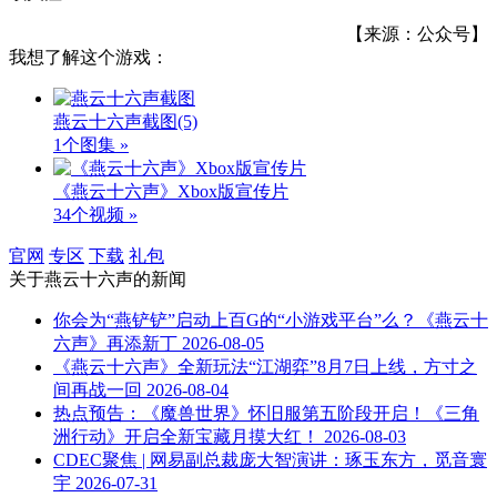
【来源：公众号】
我想了解这个游戏：
燕云十六声截图
(5)
1个图集 »
《燕云十六声》Xbox版宣传片
34个视频 »
官网
专区
下载
礼包
关于
燕云十六声
的新闻
你会为“燕铲铲”启动上百G的“小游戏平台”么？《燕云十
六声》再添新丁
2026-08-05
《燕云十六声》全新玩法“江湖弈”8月7日上线，方寸之
间再战一回
2026-08-04
热点预告：《魔兽世界》怀旧服第五阶段开启！《三角
洲行动》开启全新宝藏月摸大红！
2026-08-03
CDEC聚焦 | 网易副总裁庞大智演讲：琢玉东方，觅音寰
宇
2026-07-31