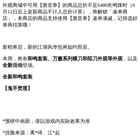
外观商城中可用【惠音券】的商品总价不足6480长鸣珠时（6
月12日后上架新商品不计入总价计算），将解锁「凑单商
店」，本商店的商品支持使用【惠音券】凑单满减，记得选好
券再结算哦！
新程将启，新的江湖风华也将如约而至。
本周，将有
和鸣套装、万籁系列横刀和陌刀外观等外观
，以及
全新活动
登场。
全新和鸣套装
【鬼手焚莲】
*预研中画面，请以游戏内实际效果为准
*捏脸来源：离*绮、江*起