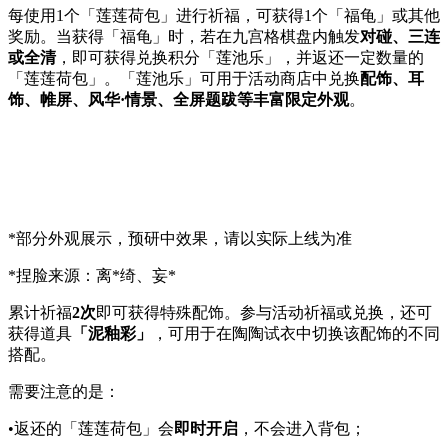
每使用1个「莲莲荷包」进行祈福，可获得1个「福龟」或其他
奖励。当获得「福龟」时，若在九宫格棋盘内触发
对碰、三连
或全清
，即可获得兑换积分「莲池乐」，并返还一定数量的
「莲莲荷包」。「莲池乐」可用于活动商店中兑换
配饰、耳
饰、帷屏、风华·情景、全屏题跋等丰富限定外观
。
*部分外观展示，预研中效果，请以实际上线为准
*捏脸来源：离*绮、妄*
累计祈福
2次
即可获得特殊配饰。参与活动祈福或兑换，还可
获得道具
「泥釉彩」
，可用于在陶陶试衣中切换该配饰的不同
搭配。
需要注意的是：
•返还的「莲莲荷包」会
即时开启
，不会进入背包；