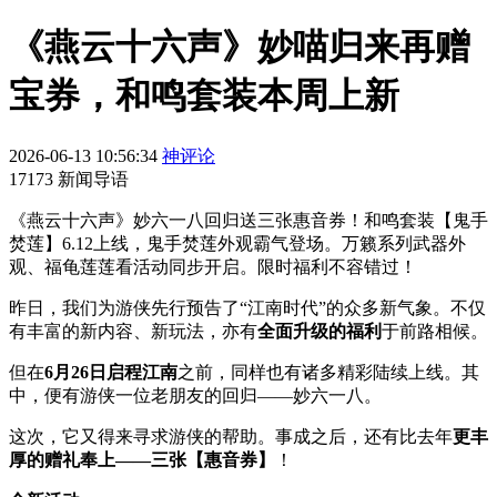
《燕云十六声》妙喵归来再赠
宝券，和鸣套装本周上新
2026-06-13 10:56:34
神评论
17173 新闻导语
《燕云十六声》妙六一八回归送三张惠音券！和鸣套装【鬼手
焚莲】6.12上线，鬼手焚莲外观霸气登场。万籁系列武器外
观、福龟莲莲看活动同步开启。限时福利不容错过！
昨日，我们为游侠先行预告了“江南时代”的众多新气象。不仅
有丰富的新内容、新玩法，亦有
全面升级的福利
于前路相候。
但在
6月26日启程江南
之前，同样也有诸多精彩陆续上线。其
中，便有游侠一位老朋友的回归——妙六一八。
这次，它又得来寻求游侠的帮助。事成之后，还有比去年
更丰
厚的赠礼奉上——三张【惠音券】
！