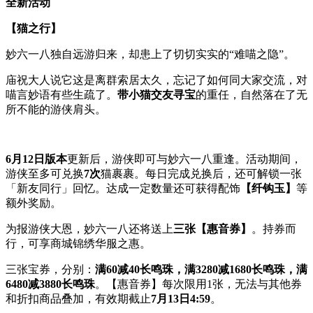
全新活动
【猫之行】
妙六一八独自远游归来，却患上了切切实实的“难喵之隐”。
庙祝大人说它这是离群索居太久，忘记了如何同大家交流，对
喵言妙语有些生疏了。
带小猫交友寻宝
的重任，自然落在了无
所不能的游侠肩头。
6月12日版本
更新后，游侠即可与妙六一八重逢。活动期间，
游侠至多可兑换
7次
猫裹裹。每日完成兑换后，还可解锁一张
「新友同行」回忆。达成一定数量还可获得配饰
【纤钩玉】
等
额外奖励。
为报游侠大恩，妙六一八还将送上
三张【惠音券】
。持券而
行，可享商城锦绣华服之惠。
三张宝券，分别：
满60减40长鸣珠，满3280减1680长鸣珠，满
6480减3880长鸣珠
。【惠音券】每次限用1张，无法与其他券
和折扣商品叠加，有效期截止
7月13日4:59
。