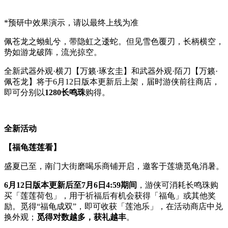
*预研中效果演示，请以最终上线为准
佩苍龙之蚴虬兮，带隐虹之逶蛇。但见雪色覆刃，长柄横空，
势如游龙破阵，流光掠空。
全新武器外观·横刀【万籁·琢玄圭】和武器外观·陌刀【万籁·
佩苍龙】将于6月12日版本更新后上架，届时游侠前往商店，
即可分别以
1280长鸣珠
购得。
全新活动
【福龟莲莲看】
盛夏已至，南门大街磨喝乐商铺开启，邀客于莲塘觅龟消暑。
6月12日版本更新后至7月6日4:59期间
，游侠可消耗长鸣珠购
买「莲莲荷包」，用于祈福后有机会获得「福龟」或其他奖
励。觅得“福龟成双”，即可收获「莲池乐」，在活动商店中兑
换外观；
觅得对数越多，获礼越丰
。