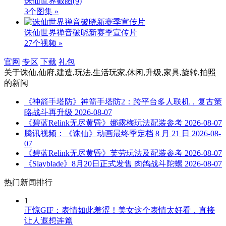
诛仙世界截图
(9)
3个图集 »
诛仙世界禅音破晓新赛季宣传片
27个视频 »
官网
专区
下载
礼包
关于
诛仙,仙府,建造,玩法,生活玩家,休闲,升级,家具,旋转,拍照
的新闻
《神箭手塔防》神箭手塔防2：跨平台多人联机，复古策
略战斗再升级
2026-08-07
《碧蓝Relink无尽黄昏》娜露梅玩法配装参考
2026-08-07
腾讯视频：《诛仙》动画最终季定档 8 月 21 日
2026-08-
07
《碧蓝Relink无尽黄昏》芙劳玩法及配装参考
2026-08-07
《Slayblade》8月20日正式发售 肉鸽战斗陀螺
2026-08-07
热门新闻排行
1
正惊GIF：表情如此羞涩！美女这个表情太好看，直接
让人遐想连篇