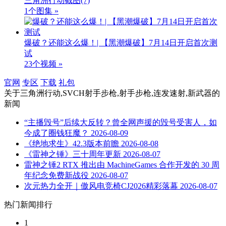
三角洲行动截图
(7)
1个图集 »
爆破？还能这么爆！| 【黑潮爆破】7月14日开启首次测
试
23个视频 »
官网
专区
下载
礼包
关于
三角洲行动,SVCH射手步枪,射手步枪,连发速射,新武器
的
新闻
“主播毁号”后续大反转？曾全网声援的毁号受害人，如
今成了圈钱狂魔？
2026-08-09
《绝地求生》42.3版本前瞻
2026-08-08
《雷神之锤》三十周年更新
2026-08-07
雷神之锤2 RTX 推出由 MachineGames 合作开发的 30 周
年纪念免费新战役
2026-08-07
次元热力全开｜傲风电竞椅CJ2026精彩落幕
2026-08-07
热门新闻排行
1