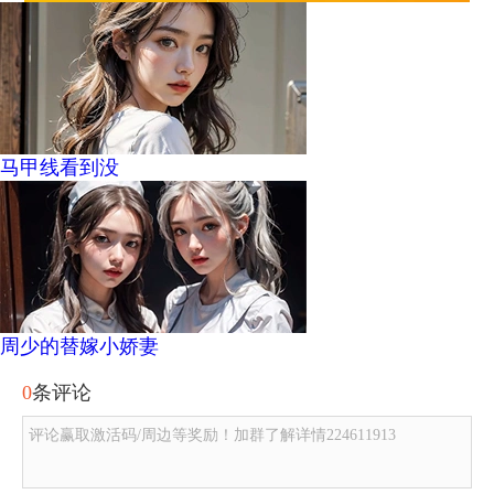
马甲线看到没
周少的替嫁小娇妻
0
条评论
评论赢取激活码/周边等奖励！加群了解详情224611913