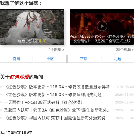
我想了解这个游戏：
Pearl Abyss 正式公开《红色沙漠》全球
红色沙漠截图
(10)
发售预告片，3月20日全球正式上线
1个图集 »
25个视频 »
官网
专区
下载
礼包
关于
红色沙漠
的新闻
《红色沙漠》版本更新 - 1.16.04 - 修复装备数量显示异常
2026-08-05
《红色沙漠》版本更新 - 1.16.03 - 修复盾牌消失问题
2026-08-04
一天两作！voices38正式破解《红色沙漠》
2026-08-04
又获国内认可！韩国3A《红色沙漠》拿下“最佳创新海外游戏奖”
2026-08-04
《红色沙漠》得国内认可 荣获中国最佳创新海外游戏奖
2026-08-04
热门新闻排行