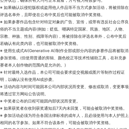
公开状态，确保所有人均可正常观看，方可视为有效参与。
※ 如果确认以侵犯版权或盗用他人作品等不当方式参加活动，将被排除在
评选名单外，且即使在公布中奖后也可能被取消中奖资格。
※ 如果参赛作品包含针对特定对象的广告、宣传，或带有违反社会公序良
俗的不当主题或内容(例如：贬低、嘲讽特定国家、民族、地区、人物、
宗教、种族、性别、残障等内容)，将被排除在评选名单外，公布中奖后
若确认有此类内容，也可能被取消中奖资格。
※ 使用生成式AI(Generative AI)制作全部或部分内容的参赛作品将被取消
参加资格。(但使用普通的剪辑、颜色校正等技术性辅助工具，在补充参
赛者本人创作物的范围内是允许的。)
※ 针对最终入选作品，本公司可能会要求提交视频或图片等制作过程证
明，以确认没有使用AI或抄袭。
※ 活动内容与时间可能因本公司内部状况而变更、修改或取消，变更事项
将透过官方网站公告说明。
※ 中奖者公布的日程可能因内部状况而变更。
※ 如果获奖者在收到获奖通知后7天内未回复，可能会被取消中奖资格。
※ 参加活动必须为符合各国法律标准的成年人，且必须使用与本人护照上
相同的名字参加。如果不符合该条件，可能会被取消中奖资格。