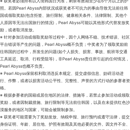
※ 获奖者必须持有以入境韩国日为准，剩余有效期至少在6个月以上的护
照。若因Pearl Abyss内部状况或获奖者不可抗力的事由导致无法前往韩
国或领取奖励(包含拒签、旅行限制、健康相关条件、法律限制、其他个
人原因等无法出国旅行的情况)，Pearl Abyss可能以其他形式代替发放奖
励，或者取消发放。
※ 针对参加活动或领取奖励等过程中，因个人网络不稳、技术错误、社区
平台错误等产生的问题，Pearl Abyss概不负责；中奖者为了领取奖励前
往韩国的过程中，所发生的问题(如个人损失、损害、事故、航班等交通
工具延迟、取消、行程受阻等)，非Pearl Abyss责任所引起的任何情况，
Pearl Abyss也概不负责。
※ Pearl Abyss保留权利取消违反本规定、提交虚假信息、妨碍活动进
行、作弊，或者以损害活动公平性、完整性、声誉的方式行动的参赛者资
格。
※ 根据参赛者的国籍或居住地区的法律、措施等，若禁止参加活动或领取
奖励，或者因制裁措施、旅行限制等无法前往韩国，以及在未提供红色沙
漠服务的地区与国家，可能会被限制参加。
※ 获奖者可能需要为了奖励发放、纳税申报、旅行预约或遵守法律，提交
身份证明、年龄、居住地、护照有效期及其他必要的文件。因文件不全、