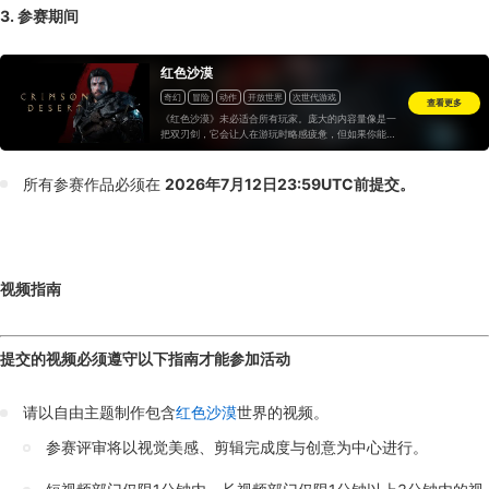
3. 参赛期间
红色沙漠
奇幻
冒险
动作
开放世界
次世代游戏
查看更多
《红色沙漠》未必适合所有玩家。庞大的内容量像是一
把双刃剑，它会让人在游玩时略感疲惫，但如果你能接
受它庞大的内容体量，又或是想找个能充分打发时间
的“水桶3A”，那么它依旧会是今年最值得尝试的开放世
界游戏之一。
所有参赛作品必须在
2026年7月12日23:59UTC前提交。
视频指南
提交的视频必须遵守以下指南才能参加活动
请以自由主题制作包含
红色沙漠
世界的视频。
参赛评审将以视觉美感、剪辑完成度与创意为中心进行。