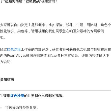
了
“超越阿比斯：社区挑战”
视频活动！
大家可以自由决定主题和概念，比如探险、战斗、生活、阿比斯、角色个
性化装扮、染色等，请用视频向我们展示您在帕卫尔最棒的专属瞬间
吧。
经过
红色沙漠
工作室的内部评选，获奖者将可获得包含机票与住宿费用在
内的Pearl Abyss韩国总部邀请函以及各种丰富奖励。详细内容请确认下
方说明。
参加指南
1. 请用
红色沙漠
的世界制作出精彩的视频。
可选择两种类别参赛。