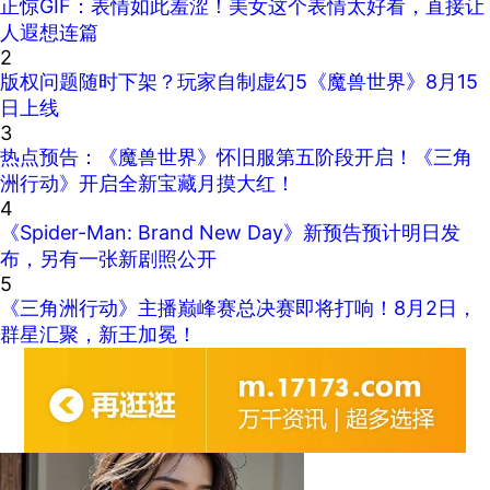
正惊GIF：表情如此羞涩！美女这个表情太好看，直接让
人遐想连篇
2
版权问题随时下架？玩家自制虚幻5《魔兽世界》8月15
日上线
3
热点预告：《魔兽世界》怀旧服第五阶段开启！《三角
洲行动》开启全新宝藏月摸大红！
4
《Spider-Man: Brand New Day》新预告预计明日发
布，另有一张新剧照公开
5
《三角洲行动》主播巅峰赛总决赛即将打响！8月2日，
群星汇聚，新王加冕！