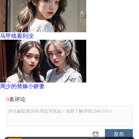
马甲线看到没
周少的替嫁小娇妻
0
条评论
评论赢取激活码/周边等奖励！加群了解详情224611913
发布