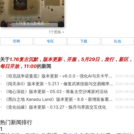
1.76复古沉默截图
(7)
1个图集 »
官网
专区
下载
礼包
关于
1.76复古沉默
，
版本更新
，
开服
，
5月29日
，
发行
，
新区
，
每日开放
，
11:00
的新闻
《坦克战争诺曼底》版本更新 - v6.0.0 - 强化AI与关卡平衡性调整
2026-08-06
《闯关杀II》版本更新 - 5.21.1 - 修复武将技能与交易概率优化
2026-08-06
《地心深处》版本更新 - 05.02 - 筹备太空沙滩派对活动
2026-08-06
《黑白之地 Xanadu Land》版本更新 - 8.6 - 新增装备重置与随行兽优化
2026-08-06
《造化仙缘》版本更新 - 0.13.27 - 炼丹与界面交互优化
2026-08-06
热门新闻排行
1